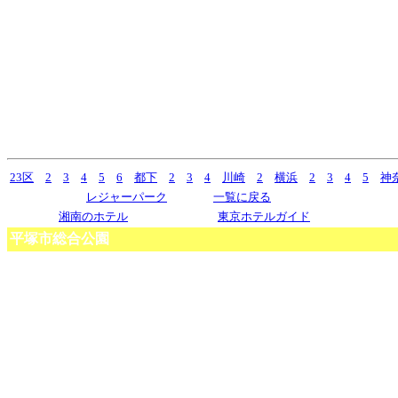
23区
2
3
4
5
6
都下
2
3
4
川崎
2
横浜
2
3
4
5
神
レジャーパーク
一覧に戻る
湘南のホテル
東京ホテルガイド
平塚市総合公園