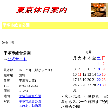
平塚市総合公園
神奈川県
8月
平塚市総合公園
月
火
水
木
金
土
日
→
公式サイト
1
2
3
4
5
6
7
8
9
最寄駅
JR：平塚（駅からバス）
10
11
12
13
14
15
16
駐車場
無料
17
18
19
20
21
22
23
住所
平塚市大原1
24
25
26
27
28
29
30
TEL
0463-35-2233
31
面積
30.2ha
地図
平塚市総合公園
・広い広場、小動物園、日
写真
平塚市総合公園
園からスポーツ施設までが
ふれあい動物園
た総合公園