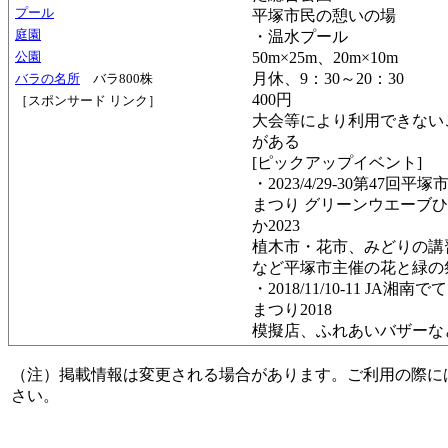
プール
平塚市民の憩いの場
庭園
・温水プール
公園
50m×25m、20m×10m
月休、9：30～20：30
バラの名所
バラ800株
400円
［スポンサード リンク］
大会等により利用できない
がある
[ピックアップイベント]
・2023/4/29-30第47回平
まつり グリーンウエーブ
か2023
植木市・花市、みどりの講
など平塚市主催の花と緑の
・2018/11/10-11 JA湘南
まつり2018
模擬店、ふれあいバザーな
（注）掲載情報は変更される場合があります。ご利用の際に
さい。