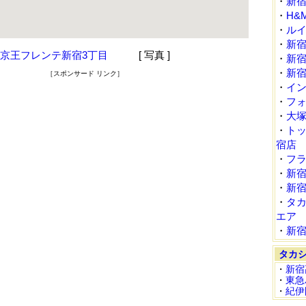
・
新
・
H&
・
ル
・
新
京王フレンテ新宿3丁目
[ 写真 ]
・
新
・
新
［スポンサード リンク］
・
イ
・
フォ
・
大
・
ト
宿店
・
フ
・
新宿
・
新
・
タ
エア
・
新
タカ
・
新宿
・
東急
・
紀伊