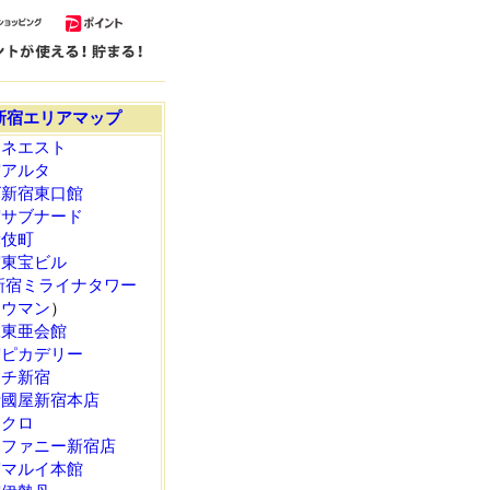
新宿エリアマップ
ミネエスト
宿アルタ
ビ新宿東口館
宿サブナード
舞伎町
宿東宝ビル
新宿ミライナタワー
ュウマン
）
二東亜会館
宿ピカデリー
ッチ新宿
伊國屋新宿本店
ックロ
ィファニー新宿店
宿マルイ本館