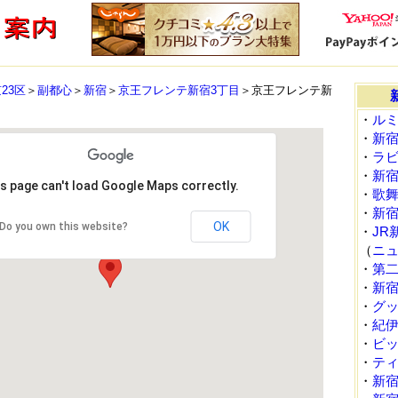
23区
＞
副都心
＞
新宿
＞
京王フレンテ新宿3丁目
＞京王フレンテ新
・
ル
・
新
・
ラ
・
新
s page can't load Google Maps correctly.
・
歌
・
新
OK
Do you own this website?
・
JR
（
ニ
・
第
・
新
・
グ
・
紀
・
ビ
・
テ
・
新