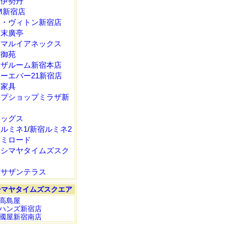
宿伊勢丹
M新宿店
イ・ヴィトン新宿店
宿末廣亭
宿マルイアネックス
宿御苑
ンザルーム新宿本店
ーエバー21新宿店
塚家具
ップショップミラザ新
ラッグス
ルミネ1
/
新宿ルミネ2
宿ミロード
カシマヤタイムズスク
宿サザンテラス
シマヤタイムズスクエア
高島屋
ハンズ新宿店
國屋新宿南店