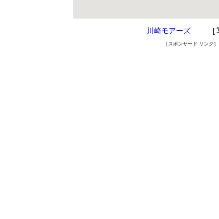
川崎モアーズ
[ 写
［スポンサード リンク］