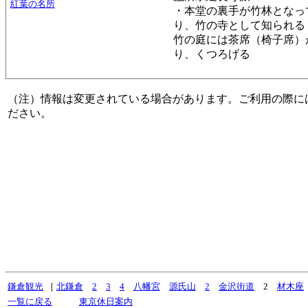
紅葉の名所
・本堂の裏手が竹林となっ
り、竹の寺として知られる
竹の庭には茶席（椅子席）
り、くつろげる
（注）情報は変更されている場合があります。ご利用の際に
ださい。
鎌倉観光
［
北鎌倉
2
3
4
八幡宮
源氏山
2
金沢街道
2
材木座
一覧に戻る
東京休日案内