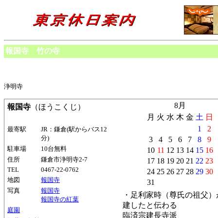
報国寺 竹の寺
浄明寺
8月
報国寺
（ほうこくじ）
月
火
水
木
金
土
日
1
2
最寄駅
JR：鎌倉(駅からバス12
分)
3
4
5
6
7
8
9
駐車場
10台無料
10
11
12
13
14
15
16
住所
鎌倉市
浄明寺2-7
17
18
19
20
21
22
23
TEL
0467-22-0762
24
25
26
27
28
29
30
地図
報国寺
31
写真
報国寺
・足利家時（尊氏の祖父）
報国寺の紅葉
建したと伝わる
庭園
臨済宗建長寺派