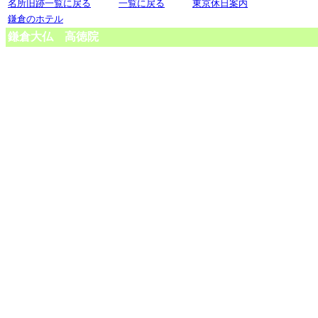
名所旧跡一覧に戻る
一覧に戻る
東京休日案内
鎌倉のホテル
鎌倉大仏 高徳院