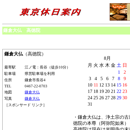
鎌倉大仏 高徳院
鎌倉大仏
（高徳院）
8月
月
火
水
木
金
土
日
最寄駅
江ノ電：長谷（徒歩10分）
1
2
駐車場
県営駐車場を利用
3
4
5
6
7
8
9
住所
鎌倉市長谷4
10
11
12
13
14
15
16
TEL
0467-22-0703
17
18
19
20
21
22
23
地図
鎌倉大仏
24
25
26
27
28
29
30
写真
鎌倉大仏
31
［スポンサード リンク］
・鎌倉大仏は、浄土宗の古
徳院の本尊（阿弥陀如来）
高徳院は現在は光明寺の末