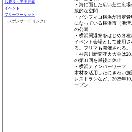
お祭り・年中行事
・海に面した広い芝生広場
イベント
放的な空間
フリーマーケット
・パシフィコ横浜が指定管
［スポンサード リンク］
になっている横浜市（港湾
の公園
・横浜開港祭をはじめ各種
イベント会場として使用さ
る。フリマも開催される。
・神奈川新聞花火大会は201
の第31回を最後に休止
・横浜ティンバーワーフ
木材を活用したにぎわい施
レストランなど、2025年1
ープン