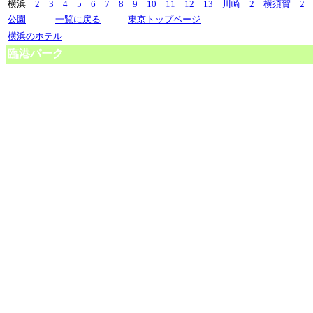
横浜
2
3
4
5
6
7
8
9
10
11
12
13
川崎
2
横須賀
2
公園
一覧に戻る
東京トップページ
横浜のホテル
臨港パーク