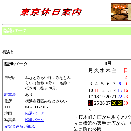
臨港パーク
横浜市
8月
臨港パーク
月
火
水
木
金
土
日
1
2
最寄駅
みなとみらい線：みなとみ
らい（徒歩10分） 各線：
3
4
5
6
7
8
9
桜木町（徒歩20分）
10
11
12
13
14
15
16
駐車場
あり
17
18
19
20
21
22
23
住所
横浜市西区みなとみらい1
24
25
26
27
28
29
30
TEL
045-311-2016
31
地図
臨港パーク
・桜木町方面から歩くとパ
写真集
臨港パーク
ィコ横浜の裏手に広がる、
みなとみらい観光
港に臨む公園