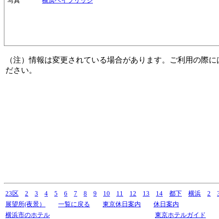
写真
横浜ベイブリッジ
（注）情報は変更されている場合があります。ご利用の際に
ださい。
23区
2
3
4
5
6
7
8
9
10
11
12
13
14
都下
横浜
2
展望所(夜景）
一覧に戻る
東京休日案内
休日案内
横浜市のホテル
東京ホテルガイド