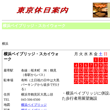
横浜ベイブリッジ・スカイウォーク
横浜
横浜ベイブリッジ・スカイウォ
月
火
水
木
金
土
日
ーク
1
2
3
4
5
6
7
8
9
10
最寄駅
各線：桜木町 JR：鶴見
11
12
13
14
15
16
17
（各駅からバス）
18
19
20
21
22
23
24
駐車場
有料（土日祝の日中は大黒
25
26
27
28
29
30
31
パーキングから徒歩で行け
る）
・横浜ベイブリッジに併設
住所
横浜市鶴見区大黒ふ頭
た歩行者用展望施設
TEL
045-506-0500
地図
横浜ベイブリッジ