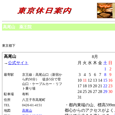
高尾山 薬王院
東京都下
高尾山
8月
→
公式サイト
月
火
水
木
金
土
日
1
2
3
4
5
6
7
8
9
最寄駅
京王線：高尾山口（新宿か
ら約50分） 徒歩5分で登
10
11
12
13
14
15
16
山口・ケーブルカー・リフ
17
18
19
20
21
22
23
ト乗り場
24
25
26
27
28
29
30
駐車場
有料
31
住所
八王子市高尾町
・都内東端の山、標高599m
TEL
0426-61-4151
都心からのアクセスがよく
地図
高尾山