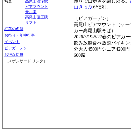
帰りで山歩きを楽しめる。
写真
高尾山清滝駅
ビアマウント
山きっぷ
が便利。
サル園
高尾山薬王院
［ビアガーデン］
リフト
高尾山ビアマウント（ケー
紅葉の名所
カー高尾山駅そば）
お祭り・年中行事
2026/3/19-5/27春のビアガ
イベント
飲み放題食べ放題バイキング
ビアガーデン
分大人4500円シニア4200円
お得な切符
600席
［スポンサード リンク］