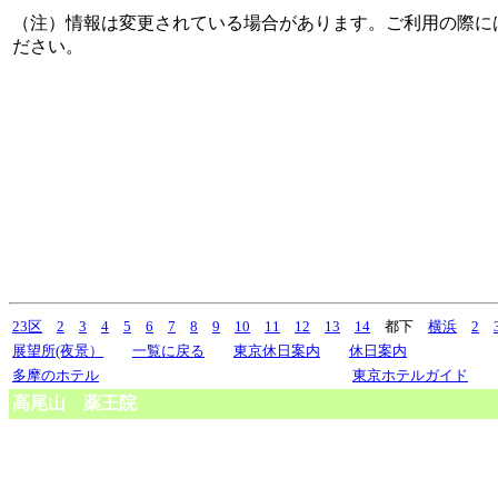
（注）情報は変更されている場合があります。ご利用の際に
ださい。
23区
2
3
4
5
6
7
8
9
10
11
12
13
14
都下
横浜
2
展望所(夜景）
一覧に戻る
東京休日案内
休日案内
多摩のホテル
東京ホテルガイド
高尾山 薬王院