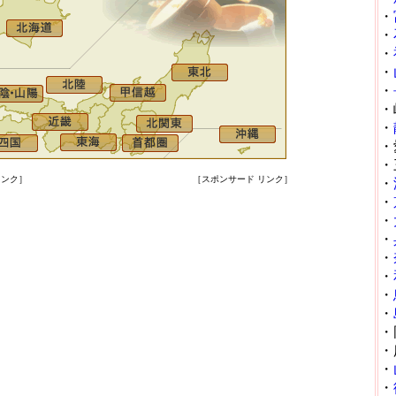
・
・
・
・
・
・
・
・
・
リンク］
［スポンサード リンク］
・
・
・
・
・
・
・
・
・
・
・
・