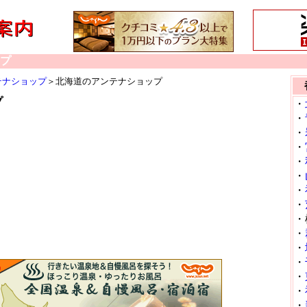
プ
テナショップ
＞北海道のアンテナショップ
プ
・
・
・
・
・
・
・
・
・
・
・
・
・
・
・