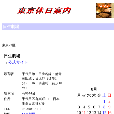
日生劇場
東京23区
日生劇場
→
公式サイト
最寄駅
千代田線・日比谷線・都営
三田線：日比谷（徒歩1
分） JR：有楽町（徒歩10
分）
8月
駐車場
有料44台
月
火
水
木
金
土
日
住所
千代田区有楽町1-1 日本
1
2
生命日比谷ビル
3
4
5
6
7
8
9
TEL
03-3503-3111
10
11
12
13
14
15
16