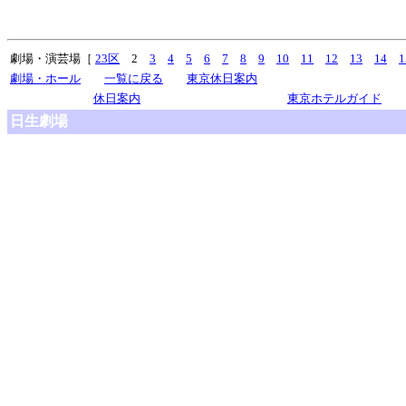
劇場・演芸場［
23区
2
3
4
5
6
7
8
9
10
11
12
13
14
1
劇場・ホール
一覧に戻る
東京休日案内
休日案内
東京ホテルガイド
日生劇場