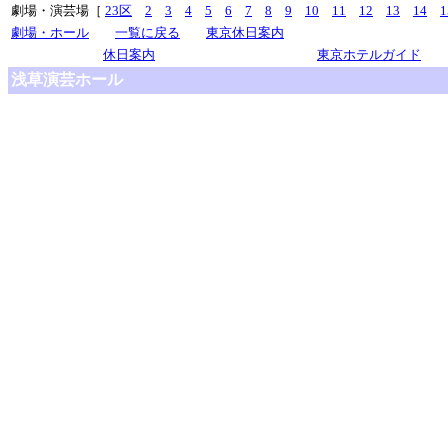
劇場・演芸場［
23区
2
3
4
5
6
7
8
9
10
11
12
13
14
1
劇場・ホール
一覧に戻る
東京休日案内
休日案内
東京ホテルガイド
浅草演芸ホール