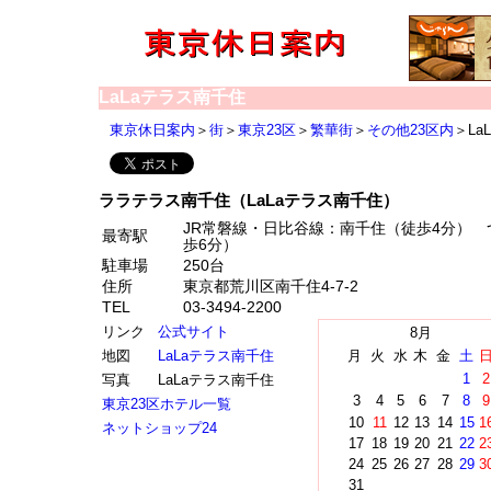
LaLaテラス南千住
東京休日案内
＞
街
＞
東京23区
＞
繁華街
＞
その他23区内
＞La
ララテラス南千住（LaLaテラス南千住）
JR常磐線・日比谷線：南千住（徒歩4分）
最寄駅
歩6分）
駐車場
250台
住所
東京都荒川区南千住4-7-2
TEL
03-3494-2200
リンク
公式サイト
8月
地図
LaLaテラス南千住
月
火
水
木
金
土
1
2
写真
LaLaテラス南千住
3
4
5
6
7
8
9
東京23区ホテル一覧
10
11
12
13
14
15
1
ネットショップ24
17
18
19
20
21
22
2
24
25
26
27
28
29
3
31