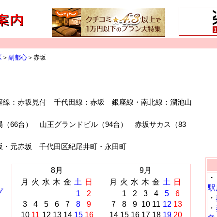
区
＞
副都心
＞赤坂
座線：赤坂見付 千代田線：赤坂 銀座線・南北線：溜池山
（66台） 山王グランドビル（94台） 赤坂サカス（83
坂・元赤坂 千代田区紀尾井町・永田町
8月
9月
・
月
火
水
木
金
土
日
月
火
水
木
金
土
日
駅
プ
1
2
1
2
3
4
5
6
・
3
4
5
6
7
8
9
7
8
9
10
11
12
13
・
10
11
12
13
14
15
16
14
15
16
17
18
19
20