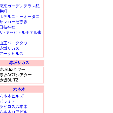
東京ガーデンテラス紀
井町
ホテルニューオータニ
サンローゼ赤坂
日枝神社
ザ･キャピトルホテル東
山王パークタワー
赤坂サカス
アークヒルズ
赤坂サカス
赤坂Bizタワー
赤坂ACTシアター
赤坂BLITZ
六本木
六本木ヒルズ
ピラミデ
ラピロス六本木
六本木ロアビル