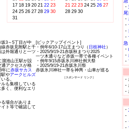
急
17
18
19
20
21
22
23
21
22
23
24
25
26
27
・
24
25
26
27
28
29
30
28
29
30
尾
31
・
・
・
・
坂3～5丁目が中
[ピックアップイベント]
急
内線赤坂見附駅と千
・例年6/10-17山王まつり（
日枝神社
）
・
西は外堀通りと一ツ
・2025/9/19-21赤坂秋まつり2025
・
一ツ木通りなど赤坂一帯で各種イベント
時に溜池山王駅が設
・例年9/15赤坂氷川神社例大祭
・
交通アクセスが格
・2025/9/19-21赤坂氷川祭
8年に
赤坂サカス
赤坂氷川神社一帯を神輿・山車が巡る
同駅や
アークヒルズ
［スポンサード リンク］
ている。
・
テルも集積している
・
は多く、便利なエリ
・
いる場合がありま
サイト等で確認して
・
・
・
・