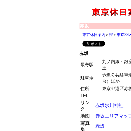
赤坂
東京休日案内
＞
街
＞
東京23
赤坂
丸ノ内線・銀
最寄駅
王
赤坂公共駐車場
駐車場
台）ほか
住所
東京都港区赤
TEL
リン
赤坂氷川神社
ク
地図
赤坂エリアマッ
写真
赤坂
集