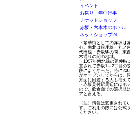
イベント
お祭り・年中行事
チケットショップ
赤坂・六本木のホテル
ネットショップ24
・繁華街としての赤坂は赤
心。南北は銀座線・丸ノ
代田線・赤坂駅の間、東
木通りの間の地域。
・1997年南北線の延伸
置されて赤坂1～2丁目の
段によくなった。特に200
がオープンしてからは、
方面に回遊する人も増え
・赤坂見付駅周辺にはホ
ので、飲食面での選択肢
アと言える。
（注）情報は変更されて
す。ご利用の際には公式
ください。