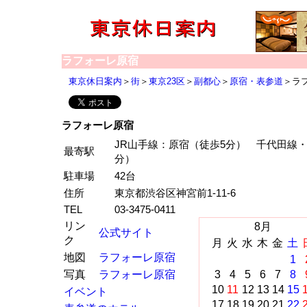
ラフォーレ原宿
東京休日案内
＞
街
＞
東京23区
＞
副都心
＞
原宿・表参道
＞ラ
ラフォーレ原宿
JR山手線：原宿（徒歩5分） 千代田線
最寄駅
分）
駐車場
42台
住所
東京都渋谷区神宮前1-11-6
TEL
03-3475-0411
リン
8月
公式サイト
ク
月
火
水
木
金
土
地図
ラフォーレ原宿
1
写真
ラフォーレ原宿
3
4
5
6
7
8
10
11
12
13
14
15
イベント
17
18
19
20
21
22