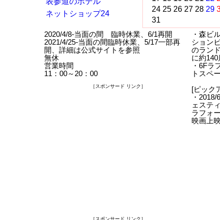
表参道のホテル
24
25
26
27
28
29
ネットショップ24
31
2020/4/8-当面の間 臨時休業、6/1再開
・森ビ
2021/4/25-当面の間臨時休業、5/17一部再
ションビ
開、詳細は公式サイトを参照
のラン
無休
に約14
営業時間
・6Fラ
11：00～20：00
トスペ
［スポンサード リンク］
[ピック
・2018
ェスティ
ラフォ
映画上
［スポンサード リンク］