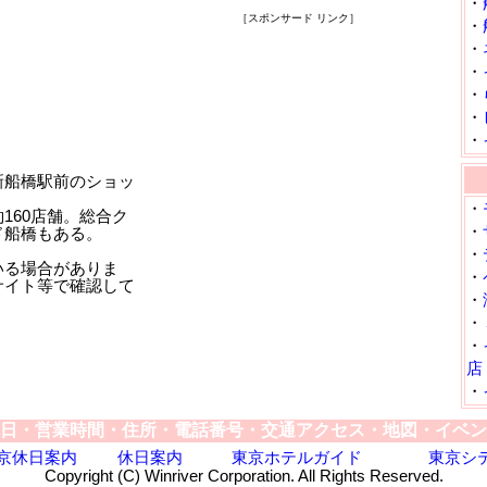
・
［スポンサード リンク］
・
・
・
・
・
・
新船橋駅前のショッ
・
160店舗。総合ク
・
ド船橋もある。
・
いる場合がありま
・
サイト等で確認して
・
・
・
店
・
日・営業時間・住所・電話番号・交通アクセス・地図・イベン
京休日案内
休日案内
東京ホテルガイド
東京シ
Copyright (C) Winriver Corporation. All Rights Reserved.