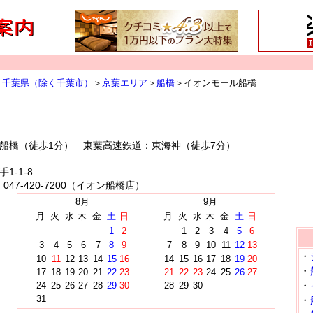
＞
千葉県（除く千葉市）
＞
京葉エリア
＞
船橋
＞イオンモール船橋
船橋（徒歩1分） 東葉高速鉄道：東海神（徒歩7分）
1-1-8
00 047-420-7200（イオン船橋店）
8月
9月
月
火
水
木
金
土
日
月
火
水
木
金
土
日
1
2
1
2
3
4
5
6
3
4
5
6
7
8
9
7
8
9
10
11
12
13
・
10
11
12
13
14
15
16
14
15
16
17
18
19
20
・
17
18
19
20
21
22
23
21
22
23
24
25
26
27
・
24
25
26
27
28
29
30
28
29
30
31
・