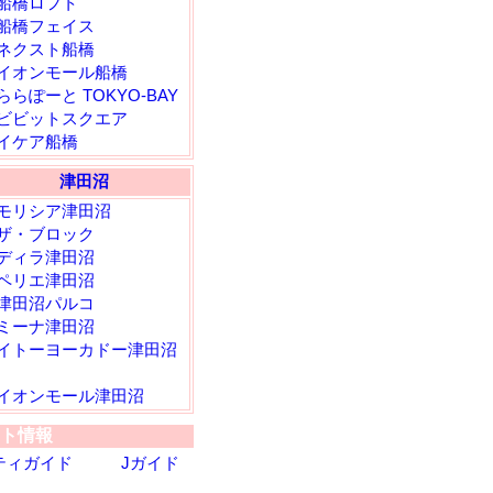
船橋ロフト
船橋フェイス
ネクスト船橋
イオンモール船橋
ららぽーと TOKYO-BAY
ビビットスクエア
イケア船橋
津田沼
モリシア津田沼
ザ・ブロック
ディラ津田沼
ペリエ津田沼
津田沼パルコ
ミーナ津田沼
イトーヨーカドー津田沼
イオンモール津田沼
ト情報
ティガイド
Jガイド