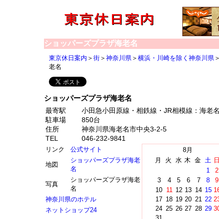
ショッパーズプラザ海老名
東京休日案内
＞
街
＞
神奈川県
＞
横浜・川崎を除く神奈川県
老名
ショッパーズプラザ海老名
最寄駅
小田急小田原線・相鉄線・JR相模線：海老名
駐車場
850台
住所
神奈川県海老名市中央3-2-5
TEL
046-232-9841
リンク
公式サイト
8月
ショッパーズプラザ海老
月
火
水
木
金
土
地図
名
1
2
ショッパーズプラザ海老
3
4
5
6
7
8
9
写真
名
10
11
12
13
14
15
1
神奈川県のホテル
17
18
19
20
21
22
2
24
25
26
27
28
29
3
ネットショップ24
31