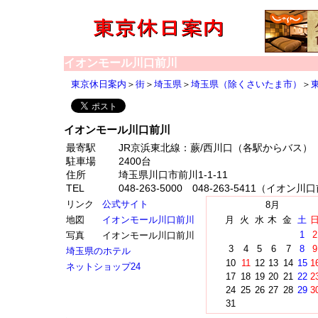
イオンモール川口前川
東京休日案内
＞
街
＞
埼玉県
＞
埼玉県（除くさいたま市）
＞
イオンモール川口前川
最寄駅
JR京浜東北線：蕨/西川口（各駅からバス）
駐車場
2400台
住所
埼玉県川口市前川1-1-11
TEL
048-263-5000 048-263-5411（イオン
リンク
公式サイト
8月
地図
イオンモール川口前川
月
火
水
木
金
土
1
2
写真
イオンモール川口前川
3
4
5
6
7
8
9
埼玉県のホテル
10
11
12
13
14
15
1
ネットショップ24
17
18
19
20
21
22
2
24
25
26
27
28
29
3
31