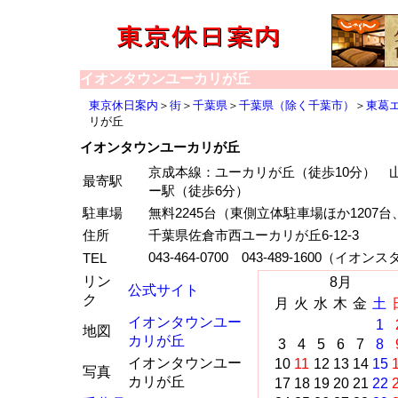
イオンタウンユーカリが丘
東京休日案内
＞
街
＞
千葉県
＞
千葉県（除く千葉市）
＞
東葛
リが丘
イオンタウンユーカリが丘
京成本線：ユーカリが丘（徒歩10分） 
最寄駅
ー駅（徒歩6分）
駐車場
無料2245台（東側立体駐車場ほか1207
住所
千葉県佐倉市西ユーカリが丘6-12-3
043-464-0700 043-489-1600（イオン
TEL
リン
8月
公式サイト
ク
月
火
水
木
金
土
イオンタウンユー
1
地図
カリが丘
3
4
5
6
7
8
イオンタウンユー
10
11
12
13
14
15
写真
カリが丘
17
18
19
20
21
22