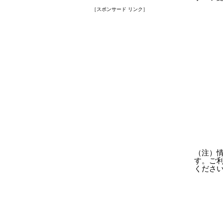
［スポンサード リンク］
（注）
す。ご
くださ