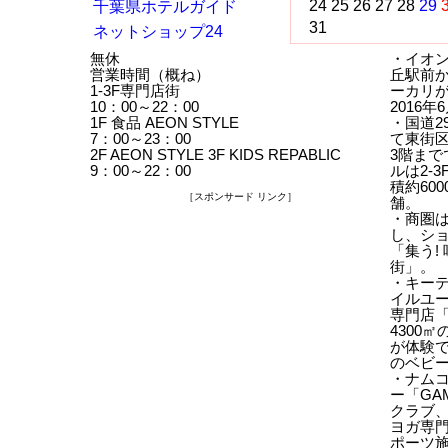
24
25
26
27
28
29
千葉県ホテルガイド
31
ネットショップ24
無休
・イオ
営業時間（概ね）
丘駅前
1-3F専門店街
ーカリ
10：00～22：00
2016
1F 食品 AEON STYLE
・国道2
7：00～23：00
て東街
2F AEON STYLE 3F KIDS REPABLIC
3階ま
9：00～22：00
ルは2-
積約600
［スポンサード リンク］
舗。
・商圏は
し、シ
「集う!
街」。
・キー
イルユ
専門店
4300
が体験
のベビ
・ナム
ー「GA
クラブ
ヨガ専
ポーツ