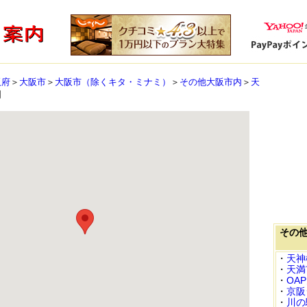
阪府
＞
大阪市
＞
大阪市（除くキタ・ミナミ）
＞
その他大阪市内
＞
天
図
その
・
天神
・
天満
・
OA
・
京阪
・
川の