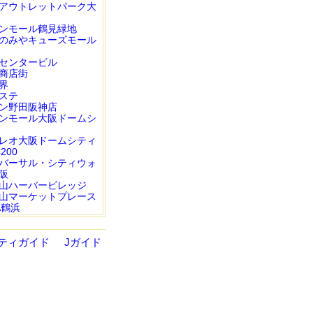
アウトレットパーク大
ンモール鶴見緑地
のみやキューズモール
センタービル
商店街
界
ステ
ン野田阪神店
ンモール大阪ドームシ
レオ大阪ドームシティ
200
バーサル・シティウォ
阪
山ハーバービレッジ
山マーケットプレース
A鶴浜
ティガイド
Jガイド