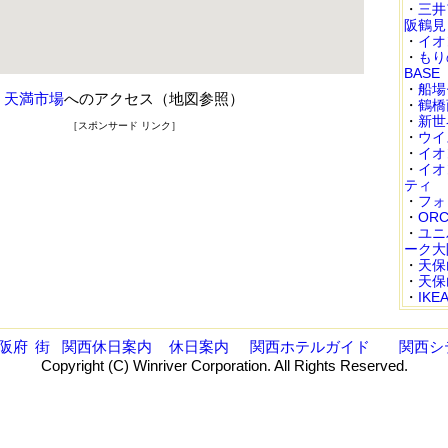
・
三井
阪鶴見
・
イオ
・
もり
BASE
・
船場
天満市場
へのアクセス（地図参照）
・
鶴橋
・
新世
［スポンサード リンク］
・
ウイ
・
イオ
・
イオ
ティ
・
フォ
・
ORC
・
ユニ
ーク大
・
天保
・
天保
・
IKE
阪府
街
関西休日案内
休日案内
関西ホテルガイド
関西シ
Copyright (C) Winriver Corporation. All Rights Reserved.