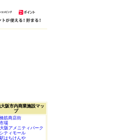
他大阪市内商業施設マッ
プ
橋筋商店街
市場
P大阪アメニティパーク
シティモール
駅はちけんや