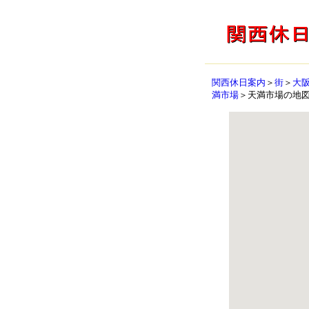
関西休日案内
＞
街
＞
大
満市場
＞天満市場の地