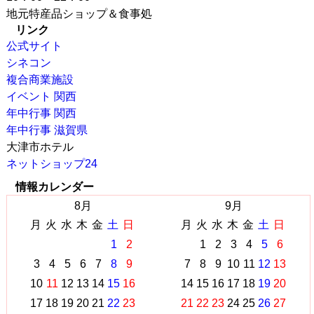
地元特産品ショップ＆食事処
リンク
公式サイト
シネコン
複合商業施設
イベント 関西
年中行事 関西
年中行事 滋賀県
大津市ホテル
ネットショップ24
情報カレンダー
8月
9月
月
火
水
木
金
土
日
月
火
水
木
金
土
日
1
2
1
2
3
4
5
6
3
4
5
6
7
8
9
7
8
9
10
11
12
13
10
11
12
13
14
15
16
14
15
16
17
18
19
20
17
18
19
20
21
22
23
21
22
23
24
25
26
27