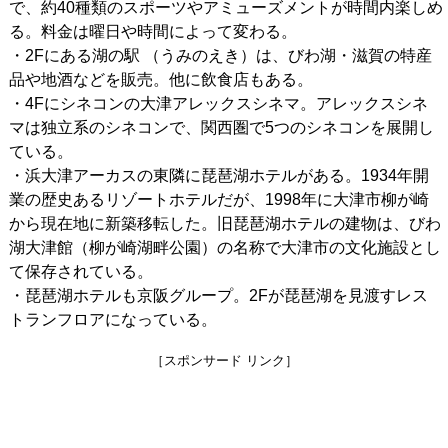
で、約40種類のスポーツやアミューズメントが時間内楽しめ
る。料金は曜日や時間によって変わる。
・2Fにある湖の駅 （うみのえき）は、びわ湖・滋賀の特産
品や地酒などを販売。他に飲食店もある。
・4Fにシネコンの大津アレックスシネマ。アレックスシネ
マは独立系のシネコンで、関西圏で5つのシネコンを展開し
ている。
・浜大津アーカスの東隣に琵琶湖ホテルがある。1934年開
業の歴史あるリゾートホテルだが、1998年に大津市柳が崎
から現在地に新築移転した。旧琵琶湖ホテルの建物は、びわ
湖大津館（柳が崎湖畔公園）の名称で大津市の文化施設とし
て保存されている。
・琵琶湖ホテルも京阪グループ。2Fが琵琶湖を見渡すレス
トランフロアになっている。
［スポンサード リンク］