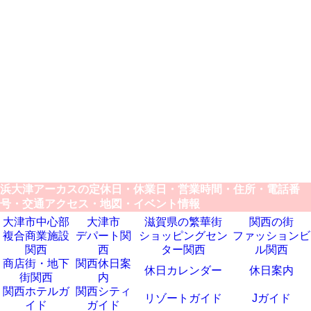
浜大津アーカスの定休日・休業日・営業時間・住所・電話番
号・交通アクセス・地図・イベント情報
大津市中心部
大津市
滋賀県の繁華街
関西の街
複合商業施設
デパート関
ショッピングセン
ファッションビ
関西
西
ター関西
ル関西
商店街・地下
関西休日案
休日カレンダー
休日案内
街関西
内
関西ホテルガ
関西シティ
リゾートガイド
Jガイド
イド
ガイド