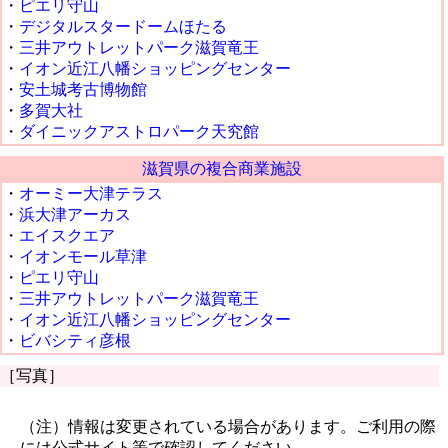
・
ピエリ守山
・
デジタルスタードームほたる
・
三井アウトレットパーク滋賀竜王
・
イオン近江八幡ショッピングセンター
・
安土城考古博物館
・
多賀大社
・
ダイニックアストロパーク天究館
滋賀県の複合商業施設
・
オーミー大津テラス
・
浜大津アーカス
・
エイスクエア
・
イオンモール草津
・
ピエリ守山
・
三井アウトレットパーク滋賀竜王
・
イオン近江八幡ショッピングセンター
・
ビバシティ彦根
［写真］
（注）情報は変更されている場合があります。ご利用の際
には公式サイト等で確認してください。