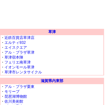
草津
・
近鉄百貨店草津店
・
エルティ932
・
エイスクエア
・
アル・プラザ草津
・
草津宿本陣
・
フェリエ南草津
・
イオンモール草津
・
草津市レンタサイクル
滋賀県内東部
・
アル・プラザ栗東
・
モリーブ
・
琵琶湖博物館
・
佐川美術館