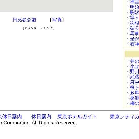
・
神
・
明
・
駒
・
等
日比谷公園
[
写真
]
・
羽
・
砧
［スポンサード リンク］
・
馬
・
光
・
石
・
井
・
小
・
野
・
武
・
府
・
桜
・
多
・
薬
・
梅
京休日案内
休日案内
東京ホテルガイド
東京シティ
r Corporation. All Rights Reserved.