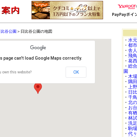
日比谷公園
＞日比谷公園の地図
・
水
・
都
・
舎
・
飛
s page can't load Google Maps correctly.
・
葛
・
総
園
OK
 own this website?
・
木
・
隅
・
上
・
日
・
千
・
北
・
お
・
有
・
林
・
洗
・
駒
・
代