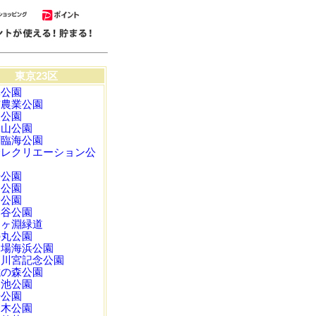
東京23区
元公園
市農業公園
人公園
鳥山公園
西臨海公園
合レクリエーション公
場公園
田公園
野公園
比谷公園
鳥ヶ淵緑道
の丸公園
台場海浜公園
栖川宮記念公園
試の森公園
足池公園
場公園
々木公園