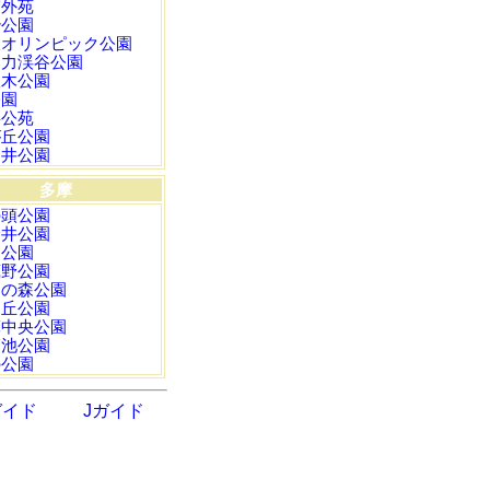
宮外苑
治公園
沢オリンピック公園
々力渓谷公園
根木公園
公園
事公苑
が丘公園
神井公園
多摩
の頭公園
金井公園
川公園
蔵野公園
中の森公園
ヶ丘公園
摩中央公園
師池公園
の公園
ガイド
Jガイド