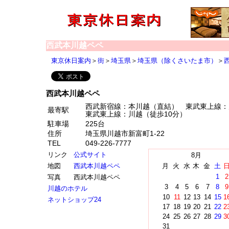
西武本川越ペペ
東京休日案内
＞
街
＞
埼玉県
＞
埼玉県（除くさいたま市）
＞
西武本川越ペペ
西武新宿線：本川越（直結） 東武東上線：
最寄駅
東武東上線：川越（徒歩10分）
駐車場
225台
住所
埼玉県川越市新富町1-22
TEL
049-226-7777
リンク
公式サイト
8月
地図
西武本川越ペペ
月
火
水
木
金
土
1
2
写真
西武本川越ペペ
3
4
5
6
7
8
9
川越のホテル
10
11
12
13
14
15
1
ネットショップ24
17
18
19
20
21
22
2
24
25
26
27
28
29
3
31