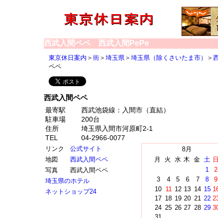
西武入間ペペ 西武入間PePe
東京休日案内
＞
街
＞
埼玉県
＞
埼玉県（除くさいたま市）
＞
ペペ
西武入間ペペ
最寄駅
西武池袋線：入間市（直結）
駐車場
200台
住所
埼玉県入間市河原町2-1
TEL
04-2966-0077
リンク
公式サイト
8月
地図
西武入間ペペ
月
火
水
木
金
土
1
2
写真
西武入間ペペ
3
4
5
6
7
8
9
埼玉県のホテル
10
11
12
13
14
15
1
ネットショップ24
17
18
19
20
21
22
2
24
25
26
27
28
29
3
31