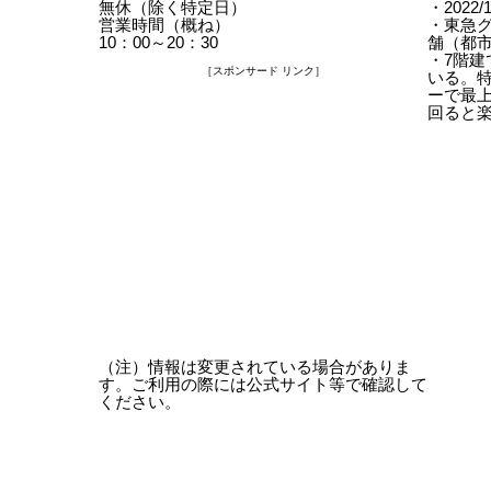
無休（除く特定日）
・2022
営業時間（概ね）
・東急
10：00～20：30
舗（都
・7階
［スポンサード リンク］
いる。
ーで最
回ると
（注）情報は変更されている場合がありま
す。ご利用の際には公式サイト等で確認して
ください。