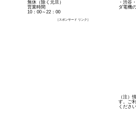
無休（除く元旦）
・渋谷
営業時間
ダ電機
10：00～22：00
［スポンサード リンク］
（注）
す。ご
くださ