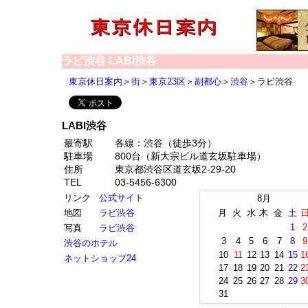
ラビ渋谷 LABI渋谷
東京休日案内
＞
街
＞
東京23区
＞
副都心
＞
渋谷
＞ラビ渋谷
LABI渋谷
最寄駅
各線：渋谷（徒歩3分）
駐車場
800台（新大宗ビル道玄坂駐車場）
住所
東京都渋谷区道玄坂2-29-20
TEL
03-5456-6300
リンク
公式サイト
8月
地図
ラビ渋谷
月
火
水
木
金
土
1
2
写真
ラビ渋谷
3
4
5
6
7
8
9
渋谷のホテル
10
11
12
13
14
15
1
ネットショップ24
17
18
19
20
21
22
2
24
25
26
27
28
29
3
31