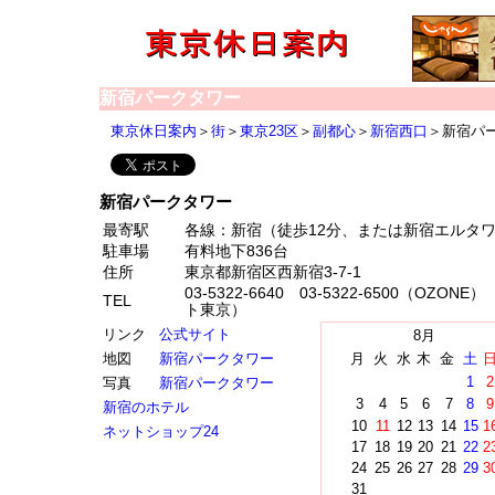
新宿パークタワー
東京休日案内
＞
街
＞
東京23区
＞
副都心
＞
新宿西口
＞新宿パ
新宿パークタワー
最寄駅
各線：新宿（徒歩12分、または新宿エルタ
駐車場
有料地下836台
住所
東京都新宿区西新宿3-7-1
03-5322-6640 03-5322-6500（OZON
TEL
ト東京）
リンク
公式サイト
8月
地図
新宿パークタワー
月
火
水
木
金
土
1
2
写真
新宿パークタワー
3
4
5
6
7
8
9
新宿のホテル
10
11
12
13
14
15
1
ネットショップ24
17
18
19
20
21
22
2
24
25
26
27
28
29
3
31