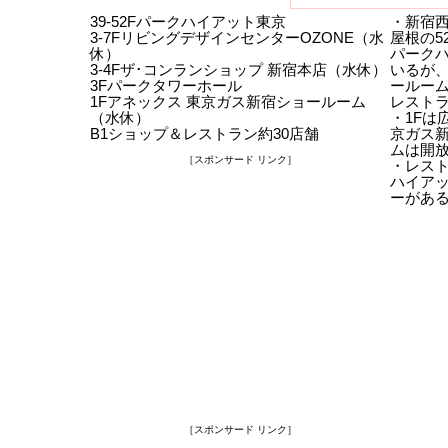
39-52Fパークハイアット東京
・新宿
3-7FリビングデザインセンターOZONE（水
屋根の5
休）
パーク
3-4Fザ･コンランショップ 新宿本店（水休）
いるが
3Fパークタワーホール
ールーム
1Fアネックス 東京ガス新宿ショールーム
レスト
（水休）
・1Fは
B1ショップ＆レストラン約30店舗
京ガス
ムは開
［スポンサード リンク］
・レスト
ハイア
ーがあ
［スポンサード リンク］