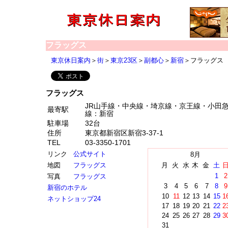
フラッグス
東京休日案内
＞
街
＞
東京23区
＞
副都心
＞
新宿
＞フラッグス
フラッグス
JR山手線・中央線・埼京線・京王線・小田
最寄駅
線：新宿
駐車場
32台
住所
東京都新宿区新宿3-37-1
TEL
03-3350-1701
リンク
公式サイト
8月
地図
フラッグス
月
火
水
木
金
土
1
2
写真
フラッグス
3
4
5
6
7
8
9
新宿のホテル
10
11
12
13
14
15
1
ネットショップ24
17
18
19
20
21
22
2
24
25
26
27
28
29
3
31