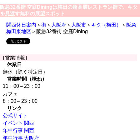
阪急32番街 空庭Diningは梅田の超高層レストラン街で、キタ
を見渡す無料の展望スポット
関西休日案内
＞
街
＞
大阪府
＞
大阪市
＞
キタ（梅田）
＞
阪急
梅田東地区
＞阪急32番街 空庭Dining
［営業情報］
休業日
無休（除く特定日）
営業時間（概ね）
11：00～23：00
カフェ
8：00～23：00
リンク
公式サイト
イベント 関西
年中行事 関西
年中行事 大阪府