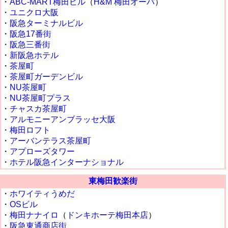
・
ABC-MART梅田ビル
（
H&M
梅田オーパ
）
・
ユニクロ大阪
・
阪急ターミナルビル
・
阪急17番街
・
阪急三番街
・
新阪急ホテル
・
茶屋町
・
茶屋町ガーデンビル
・
NU茶屋町
・
NU茶屋町プラス
・
チャスカ茶屋町
・
アルモニーアンブラッセ大阪
・
梅田ロフト
・
アーバンテラス茶屋町
・
アプローズタワー
・
ホテル阪急インターナショナル
東梅田歓楽街
・
ホワイティうめだ
・
OSビル
・
梅田ナナイロ
（
ドンキホーテ梅田本店
）
・
阪急東通商店街