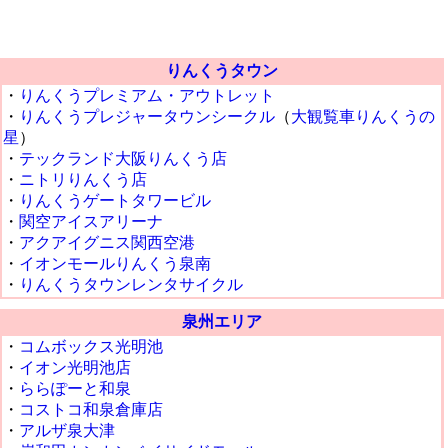
りんくうタウン
・
りんくうプレミアム・アウトレット
・
りんくうプレジャータウンシークル
（
大観覧車りんくうの
星
）
・
テックランド大阪りんくう店
・
ニトリりんくう店
・
りんくうゲートタワービル
・
関空アイスアリーナ
・
アクアイグニス関西空港
・
イオンモールりんくう泉南
・
りんくうタウンレンタサイクル
泉州エリア
・
コムボックス光明池
・
イオン光明池店
・
ららぽーと和泉
・
コストコ和泉倉庫店
・
アルザ泉大津