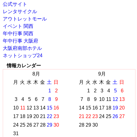
公式サイト
レンタサイクル
アウトレットモール
イベント 関西
年中行事 関西
年中行事 大阪府
大阪府南部ホテル
ネットショップ24
情報カレンダー
8月
9月
月
火
水
木
金
土
日
月
火
水
木
金
土
日
1
2
1
2
3
4
5
6
3
4
5
6
7
8
9
7
8
9
10
11
12
13
10
11
12
13
14
15
16
14
15
16
17
18
19
20
17
18
19
20
21
22
23
21
22
23
24
25
26
27
24
25
26
27
28
29
30
28
29
30
31