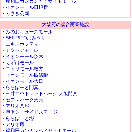
・
岸和田カンカンベイサイドモール
・
イオンモール日根野
・
みさき公園
大阪府の複合商業施設
・
みのおキューズモール
・
SENRITOよみうり
・
エキスポシティ
・
アクトアモーレ
・
イオンモール茨木
・
くずはモール
・
ニトリモール枚方
・
イオンモール四條畷
・
イオンモール大日
・
ららぽーと門真
・
三井アウトレットパーク 大阪門真
・
セブンパーク天美
・
アリオ八尾
・
堺浜シーサイドステージ
・
ららぽーと堺
・
アリオ鳳
・
岸和田カンカンベイサイドモール