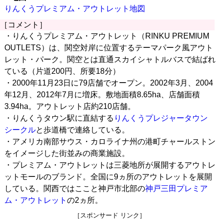
りんくうプレミアム・アウトレット地図
［コメント］
・りんくうプレミアム・アウトレット（RINKU PREMIUM
OUTLETS）は、関空対岸に位置するテーマパーク風アウト
レット・パーク。関空とは直通スカイシャトルバスで結ばれ
ている（片道200円、所要18分）
・2000年11月23日に79店舗でオープン。2002年3月、2004
年12月、2012年7月に増床。敷地面積8.65ha、店舗面積
3.94ha。アウトレット店約210店舗。
・りんくうタウン駅に直結する
りんくうプレジャータウン
シークル
と歩道橋で連絡している。
・アメリカ南部サウス・カロライナ州の港町チャールストン
をイメージした街並みの商業施設。
・プレミアム・アウトレットは三菱地所が展開するアウトレ
ットモールのブランド。全国に9ヵ所のアウトレットを展開
している。関西ではここと神戸市北部の
神戸三田プレミア
ム・アウトレット
の2ヵ所。
［スポンサード リンク］