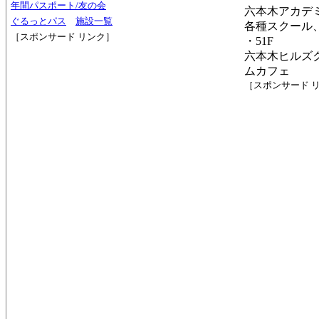
年間パスポート/友の会
六本木アカデ
ぐるっとパス
施設一覧
各種スクール
［スポンサード リンク］
・51F
六本木ヒルズ
ムカフェ
［スポンサード 