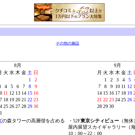
その他の施設
8月
9月
月
火
水
木
金
土
日
月
火
水
木
金
土
1
2
1
2
3
4
5
3
4
5
6
7
8
9
7
8
9
10
11
12
0
11
12
13
14
15
16
14
15
16
17
18
19
7
18
19
20
21
22
23
21
22
23
24
25
26
4
25
26
27
28
29
30
28
29
30
1
ズ
の森タワーの高層偕を占める
・52F
東京シティビュー
（無休
屋内展望スカイギャラリー（海抜
10：00～22：00