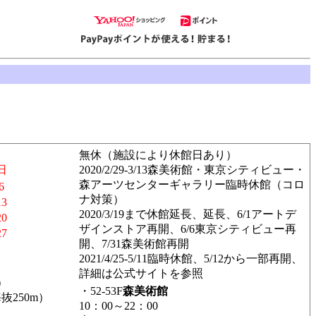
無休（施設により休館日あり）
日
2020/2/29-3/13森美術館・東京シティビュー・
森アーツセンターギャラリー臨時休館（コロ
6
ナ対策）
13
2020/3/19まで休館延長、延長、6/1アートデ
20
ザインストア再開、6/6東京シティビュー再
27
開、7/31森美術館再開
2021/4/25-5/11臨時休館、5/12から一部再開、
詳細は公式サイトを参照
）
・52-53F
森美術館
250m）
10：00～22：00