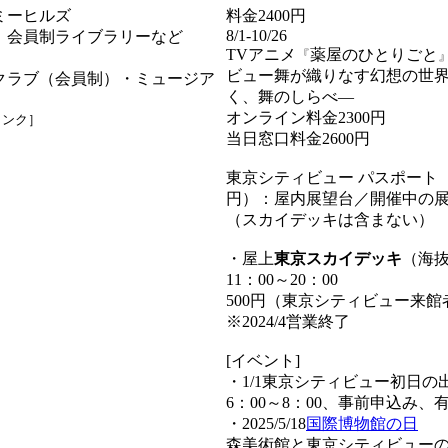
ミーヒルズ
料金2400円
8/1-10/26
、会員制ライブラリーなど
TVアニメ
薬屋のひとりごと
『
ビュー舞が織りなす幻想の世
クラブ（会員制）・ミュージア
く、舞のしらべ―
オンライン料金2300円
リンク］
当日窓口料金2600円
東京シティビュー パスポート（
円）：屋内展望台／開催中の
（スカイデッキは含まない）
・屋上
東京スカイデッキ
（海抜
11：00～20：00
500円（東京シティビュー来館
※2024/4営業終了
[イベント]
・1/1東京シティビュー初日の
6：00～8：00、事前申込み、
・2025/5/18
国際博物館の日
森美術館と東京シティビュー