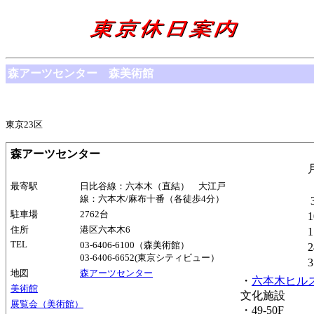
森アーツセンター 森美術館
東京23区
森アーツセンター
最寄駅
日比谷線：六本木（直結） 大江戸
線：六本木/麻布十番（各徒歩4分）
駐車場
2762台
1
住所
港区六本木6
1
TEL
03-6406-6100（森美術館）
2
03-6406-6652(東京シティビュー）
3
地図
森アーツセンター
・
六本木ヒル
美術館
文化施設
展覧会（美術館）
・49-50F