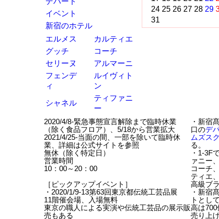
デパート
24
25
26
27
28
29
イベント
31
新宿のホテル
エルメス
カルティエ
グッチ
コーチ
セリーヌ
アルマーニ
フェンデ
ルイヴィト
ィ
ン
ティファニ
シャネル
ー
2020/4/8-緊急事態宣言解除まで臨時休業
・新宿
（除く食品フロア）、5/18から営業拡大
口の
デ
2021/4/25-当面の間、一部を除いて臨時休
ムズス
業、詳細は公式サイトを参照
る。
無休（除く特定日）
・1-3
営業時間
ァニー
10：00～20：00
コーチ
ティエ
［ピックアップイベント］
高級ブ
・2020/1/9-13第63回東京都伝統工芸品展
・新宿髙
11階催会場、入場無料
トとし
東京の職人による実演や伝統工芸品の展示販
高は70
売もある
売り上