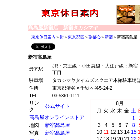
髙島屋新宿店 新宿タカシマヤ
東京休日案内
＞
街
＞
東京23区
＞
副都心
＞
新宿
＞新宿髙島屋
新宿髙島屋
JR・京王線・小田急線・大江戸線：新
最寄駅
丁目
駐車場
タカシマヤタイムズスクエア本館駐車場
住所
東京都渋谷区千駄ヶ谷5-24-2
TEL
03-5361-1111
リン
8月
公式サイト
ク
月
火
水
木
金
土
高島屋オンラインストア
1
地図
新宿髙島屋
3
4
5
6
7
8
10
11
12
13
14
15
写真
新宿髙島屋
17
18
19
20
21
22