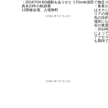
・2014/7/24-8/3感動をありがとう!!Smile浅田
て物足
真央23年の軌跡展
・集客
11階催会場、入場無料
はタカ
リアの
［スポンサード リンク］
先の目
場所に
谷の東
・201
によっ
アクセ
も期待
［スポンサード リンク］