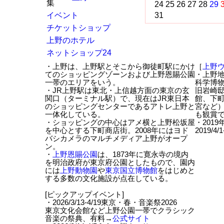
集
24
25
26
27
28
29
イベント
31
チケットショップ
上野のホテル
ネットショップ24
・上野は、上野駅とそこから御徒町駅にかけ
［
上野
てのショッピングゾーンおよび上野恩賜公園
・上野地
一帯のエリアをいう。
科学博
・JR上野駅は東北・上信越方面の東京の玄
旧岩崎
関口（ターミナル駅）で、現在はJR東日本
館、下
のショッピングセンターであるアトレ上野と
宮など）
一体化している。
も観賞で
・ショッピングの中心はアメ横と上野松坂屋
・201
を中心とする下町商店街。2008年にはヨド
2019/4
バシカメラのマルチメディア上野がオープ
ン。
・
上野恩賜公園
は、1873年に寛永寺の境内
を明治政府が東京府公園としたもので、園内
には
上野動物園
や
東京国立博物館
をはじめと
する多数の文化施設が点在している。
[ピックアップイベント]
・2026/3/13-4/19東京・春・音楽祭2026
東京文化会館など上野公園一帯でクラシック
音楽の祭典、有料→
公式サイト