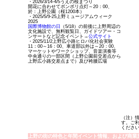
・2026/3/14-4/5うえの桜まつり
開花に合わせてボンボリ点灯～20：00、
於：上野公園（桜1200本）
・2025/5/9-25上野ミュージアムウィーク
2025
国際博物館の日
（5/18）の前後に上野周辺の
文化施設で、無料観覧日、ガイドツアー・コ
ンサートなど記念イベント→
公式サイト
・2025/11/2上野広小路ヒロバ化社会実験
11：00～16：00、車道部以外は～20：00、
マーケットやワークショップ、音楽演奏等
中央通りの一部区間（上野公園前交差点から
上野広小路交差点まで）及び袴腰広場
（注）
す。ご
くださ
上野の街の特色と年間イベント情報、および商業