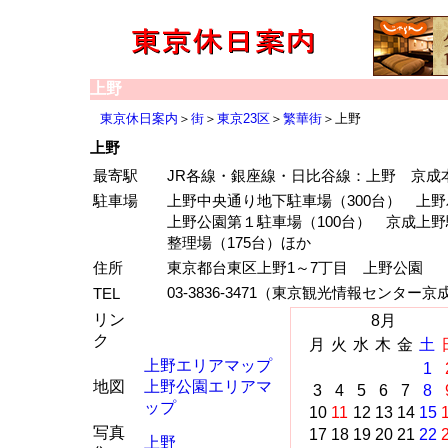
上野
東京休日案内
＞
街
＞
東京23区
＞
繁華街
＞上野
上野
最寄駅
JR各線・銀座線・日比谷線：上野 京成
駐車場
上野中央通り地下駐車場（300台） 上
上野公園第１駐車場（100台） 京成上野
整理場（175台）ほか
住所
東京都台東区上野1～7丁目 上野公園
03-3836-3471（東京観光情報センター
TEL
リン
8月
ク
月
火
水
木
金
土
上野エリアマップ
1
地図
上野公園エリアマ
3
4
5
6
7
8
ップ
10
11
12
13
14
15
写真
17
18
19
20
21
22
上野