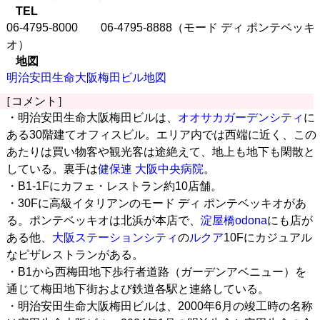
TEL
06-4795-8000 06-4795-8888（モード ディ ポンテベッキ
オ）
地図
明治安田生命大阪梅田ビル地図
［コメント］
・明治安田生命大阪梅田ビルは、
オオサカガーデンシティ
に
ある30階建てオフィスビル。エリア内では西端に近く、この
あたりは買い物客や観光客は途絶えて、地上も地下も閑散と
している。裏手は
健保連 大阪中央病院
。
・B1-1Fにカフェ・レストラン約10店舗。
・30Fに高級イタリアンのモード ディ ポンテベッキオがあ
る。ポンテベッキオは北浜が本店で、
淀屋橋odona
にも店が
ある他、
大阪ステーションシティ
の
ルクア
10Fにカジュアル
なピザレストランがある。
・B1から西梅田地下歩行者道路（ガーデンアベニュー）を
通じて梅田地下街および鉄道各駅と連絡している。
・明治安田生命大阪梅田ビルは、2000年6月の竣工時の名称