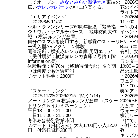
してオープン。
みなとみらい新港地区
東端の
・2026
広い
赤レンガパーク
の中に位置する。
花のイベ
ライトア
［エリアイベント］
・2026/
・2026/6/5-11/30
11：00
ウルトラマンシリーズ60周年記念「緊急指
ー）の
令！ウルトラマルチバース 地球防衛大作
イベン
戦 in 横浜赤レンガ倉庫」
・2026/
自分のスマホを使用する、新感覚のストーリ
ENTERT
ー没入型ARアクション体験
Baa（
開催場所：横浜赤レンガ倉庫 周辺エリア
有料、
（受付場所：横浜赤レンガ倉庫２号館１階
・2026
Information横）
ワンダ
体験時間：約70分（移動時間含む）※会期
10:0
中は何度でも体験可能
品の上
チケット料金：2800円
・2026
フェスト
11：0
［スケートリンク］
奏やア
・2025/11/29-2026/2/15（除く1/14）
・2026
アートリンク in 横浜赤レンガ倉庫 （スケー
2026(S
トリンク＆イルミネーション）
ガ倉庫（
平日13：00～21：00
ウォーク
土日11：00～21：00
横浜ワ
冬休みは特別営業時間
ドにて
スケート（貸靴込み）大人1700円小人1200
・例年5
円、付添観覧料300円
列
キッズパ