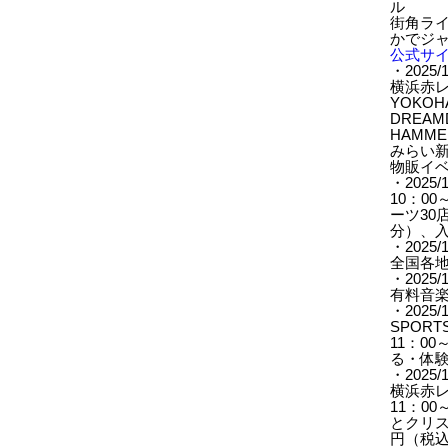
ル
街角ライ
かでジャ
公式サ
・2025/1
横浜赤レン
YOKO
DREAM
HAMM
みらい
物販イ
・2025
10：0
ーツ30
分）、入
・2025
全国各
・2025/11
有料音
・2025/
SPORTS 
11：0
る・体
・2025
横浜赤
11：00
とクリス
円（税