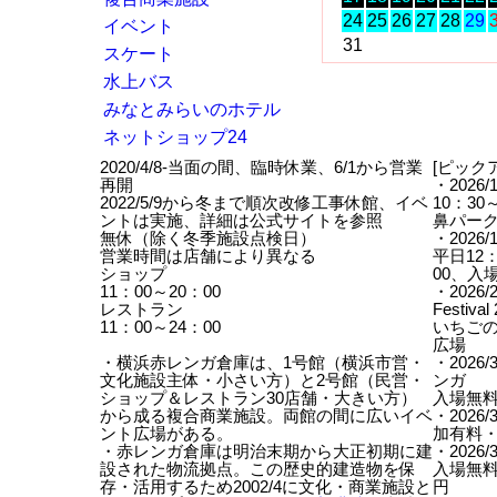
24
25
26
27
28
29
イベント
31
スケート
水上バス
みなとみらいのホテル
ネットショップ24
2020/4/8-当面の間、臨時休業、6/1から営業
[ピックア
再開
・2026
2022/5/9から冬まで順次改修工事休館、イベ
10：3
ントは実施、詳細は公式サイトを参照
鼻パー
無休（除く冬季施設点検日）
・2026/
営業時間は店舗により異なる
平日12：
ショップ
00、入
11：00～20：00
・2026/2
レストラン
Festival
11：00～24：00
いちごの
広場
・横浜赤レンガ倉庫は、1号館（横浜市営・
・2026
文化施設主体・小さい方）と2号館（民営・
ンガ
ショップ＆レストラン30店舗・大きい方）
入場無料
から成る複合商業施設。両館の間に広いイベ
・2026
ント広場がある。
加有料
・赤レンガ倉庫は明治末期から大正初期に建
・2026
設された物流拠点。この歴史的建造物を保
入場無料
存・活用するため2002/4に文化・商業施設と
円