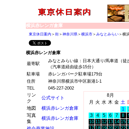
横浜赤レンガ倉庫
東京休日案内
＞
街
＞
神奈川県
＞
横浜市
＞
みなとみらい
＞横
横浜赤レンガ倉庫
みなとみらい線：日本大通り/馬車道（徒歩
最寄駅
（汽車道経由徒歩15分）
駐車場
赤レンガパーク駐車場179台
住所
神奈川県横浜市中区新港1-1
TEL
045-227-2002
リン
8月
公式サイト
ク
月
火
水
木
金
土
地図
横浜赤レンガ倉庫
1
写真
3
4
5
6
7
8
横浜赤レンガ倉庫
集
10
11
12
13
14
15
17
18
19
20
21
22
複合商業施設