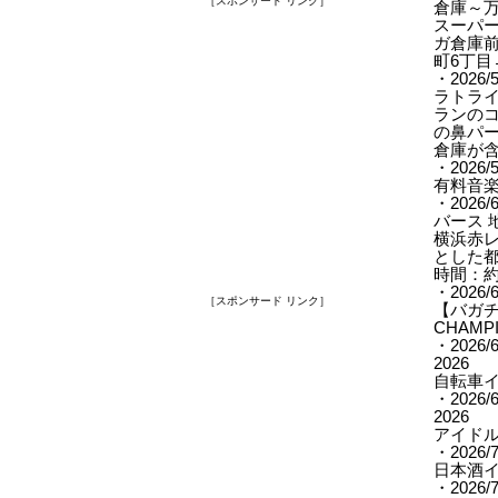
［スポンサード リンク］
倉庫～
スーパー
ガ倉庫
町6丁目
・2026
ラトライ
ランの
の鼻パ
倉庫が
・2026/
有料音
・2026
バース 
横浜赤
とした都
時間：約
・2026
［スポンサード リンク］
【バガチ
CHAMP
・2026
2026
自転車
・2026/6
2026
アイド
・2026
日本酒
・2026