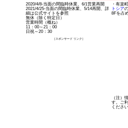
2020/4/8-当面の間臨時休業、6/1営業再開
・有楽
2021/4/25-当面の間臨時休業、5/14再開、詳
トシア
細は公式サイトを参照
8Fを占
無休（除く特定日）
営業時間（概ね）
11：00～21：00
日祝～20：30
［スポンサード リンク］
（注）
す。ご
くださ