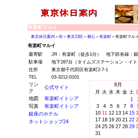
有楽町マルイ
東京休日案内
＞
街
＞
東京23区
＞
都心
＞
有楽町
＞有楽町マル
有楽町マルイ
最寄駅
JR：有楽町（徒歩1分） 地下鉄各線：銀
駐車場
地下287台（タイムズステーション・イ
住所
東京都千代田区有楽町2-7-1
TEL
03-3212-0101
リン
8月
公式サイト
ク
月
火
水
木
金
土
地図
有楽町イトシア
1
写真
有楽町イトシア
3
4
5
6
7
8
10
11
12
13
14
15
銀座のホテル
17
18
19
20
21
22
ネットショップ24
24
25
26
27
28
29
31