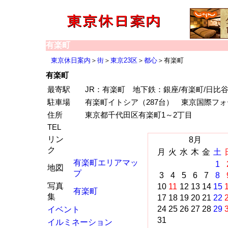
有楽町
東京休日案内
＞
街
＞
東京23区
＞
都心
＞有楽町
有楽町
最寄駅
JR：有楽町 地下鉄：銀座/有楽町/日比
駐車場
有楽町イトシア（287台） 東京国際フ
住所
東京都千代田区有楽町1～2丁目
TEL
リン
8月
ク
月
火
水
木
金
土
有楽町エリアマッ
1
地図
プ
3
4
5
6
7
8
写真
10
11
12
13
14
15
有楽町
集
17
18
19
20
21
22
24
25
26
27
28
29
イベント
31
イルミネーション