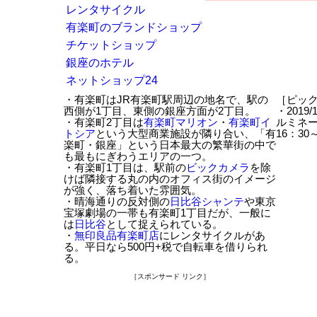
レンタサイクル
有楽町のブランドショップ
チケットショップ
銀座のホテル
ネットショップ24
・有楽町はJR有楽町駅周辺の地名で、駅の
［ピッ
西側が1丁目、東側の銀座方面が2丁目。
・2019
・有楽町2丁目は
有楽町マリオン
・
有楽町イ
ルミネーシ
トシア
という大型商業施設が隣り合い、「有
16：30
楽町・銀座」という日本最大の繁華街の中で
も最もにぎわうエリアの一つ。
・有楽町1丁目は、駅前の
ビックカメラ
を除
けば隣接する丸の内のオフィス街のイメージ
が強く、落ち着いた雰囲気。
・晴海通りの反対側の
日比谷シャンテ
や東京
宝塚劇場の一帯も有楽町1丁目だが、一般に
は
日比谷
として捉えられている。
・
無印良品有楽町店
にレンタサイクルがあ
る。平日なら500円+税で自転車を借りられ
る。
［スポンサード リンク］