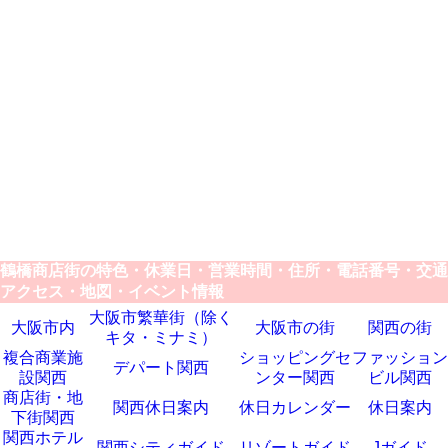
鶴橋商店街の特色・休業日・営業時間・住所・電話番号・交通
アクセス・地図・イベント情報
大阪市繁華街（除く
大阪市内
大阪市の街
関西の街
キタ・ミナミ）
複合商業施
ショッピングセ
ファッション
デパート関西
設関西
ンター関西
ビル関西
商店街・地
関西休日案内
休日カレンダー
休日案内
下街関西
関西ホテル
関西シティガイド
リゾートガイド
Jガイド