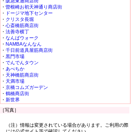
・
阪急東通商店街
・
曽根崎お初天神通り商店街
・
ドージマ地下センター
・
クリスタ長堀
・
心斎橋筋商店街
・
法善寺横丁
・
なんばウォーク
・
NAMBAなんなん
・
千日前道具屋筋商店街
・
黒門市場
・
でんでんタウン
・
あべちか
・
天神橋筋商店街
・
天満市場
・
京橋コムズガーデン
・
鶴橋商店街
・
新世界
［写真］
（注）情報は変更されている場合があります。ご利用の際
には公式サイト等で確認してください。