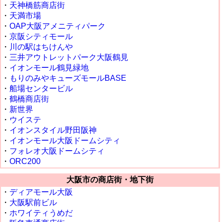
・
天神橋筋商店街
・
天満市場
・
OAP大阪アメニティパーク
・
京阪シティモール
・
川の駅はちけんや
・
三井アウトレットパーク大阪鶴見
・
イオンモール鶴見緑地
・
もりのみやキューズモールBASE
・
船場センタービル
・
鶴橋商店街
・
新世界
・
ウイステ
・
イオンスタイル野田阪神
・
イオンモール大阪ドームシティ
・
フォレオ大阪ドームシティ
・
ORC200
大阪市の商店街・地下街
・
ディアモール大阪
・
大阪駅前ビル
・
ホワイティうめだ