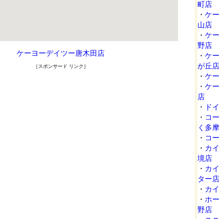
町店
・
ケ
山店
・
ケ
野店
ケーヨーデイツー唐木田店
・
ケ
が丘
［スポンサード リンク］
・
ケ
・
ケ
店
・
ド
・
コ
く多
・
コ
・
カ
境店
・
カ
ター
・
カ
・
ホ
野店