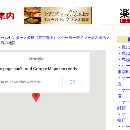
ホームセンター
＞
多摩（東京都下）
＞
ケーヨーデイツー唐木田店
＞
田店の地図
・
島
・
島
・
島
・
ケ
s page can't load Google Maps correctly.
米南
・
ケ
OK
Do you own this website?
店
・
ケ
店
・
ケ
町店
・
ケ
柳店
・
ケ