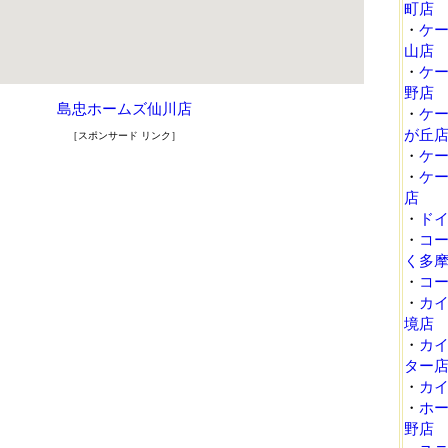
町店
・
ケ
山店
・
ケ
野店
島忠ホームズ仙川店
・
ケ
が丘
［スポンサード リンク］
・
ケ
・
ケ
店
・
ド
・
コ
く多
・
コ
・
カ
境店
・
カ
ター
・
カ
・
ホ
野店