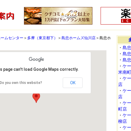
ホームセンター
＞
多摩（東京都下）
＞
島忠ホームズ仙川店
＞島忠ホ
・
島
・
島
・
島
・
ケ
s page can't load Google Maps correctly.
米南
・
ケ
OK
Do you own this website?
店
・
ケ
店
・
ケ
町店
・
ケ
柳店
・
ケ