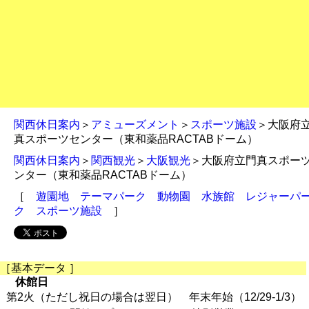
関西休日案内
＞
アミューズメント
＞
スポーツ施設
＞大阪府
真スポーツセンター（東和薬品RACTABドーム）
関西休日案内
＞
関西観光
＞
大阪観光
＞大阪府立門真スポー
ンター（東和薬品RACTABドーム）
［
遊園地
テーマパーク
動物園
水族館
レジャーパ
ク
スポーツ施設
］
［基本データ ］
休館日
第2火（ただし祝日の場合は翌日） 年末年始（12/29-1/3）