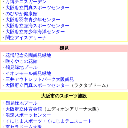
・
万博テニスガーデン
・
大阪府立門真スポーツセンター
・
のびやか健康館
・
大阪府羽衣青少年センター
・
大阪府立臨海スポーツセンター
・
大阪府立青少年海洋センター
・
関空アイスアリーナ
鶴見
・
花博記念公園鶴見緑地
・
咲くやこの花館
・
鶴見緑地プール
・
イオンモール鶴見緑地
・
三井アウトレットパーク大阪鶴見
・
大阪府立門真スポーツセンター
（ラクタブドーム）
大阪市のスポーツ施設
・
鶴見緑地プール
・
大阪府立体育会館
（エディオンアリーナ大阪）
・
浪速スポーツセンター
・
くにじまスポーツ・くにじまテニスコート
・
京セラドーム大阪