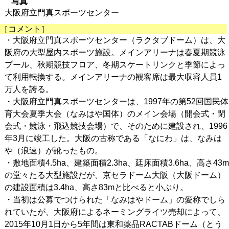
写真
大阪府立門真スポーツセンター
［コメント］
・大阪府立門真スポーツセンター（ラクタブドーム）は、大
阪府の大型屋内スポーツ施設。メインアリーナは春夏期競泳
プール、秋期競技フロア、冬期スケートリンクと季節によっ
て利用転換する。メインアリーナの観客席は最大収容人員1
万人を誇る。
・大阪府立門真スポーツセンターは、1997年の第52回国民体
育大会夏季大会（なみはや国体）のメイン会場（開会式・閉
会式・競泳・飛込競技会場）で、そのために建設され、1996
年3月に竣工した。大阪の古称である「なにわ」は、なみは
や（浪速）が訛ったもの。
・敷地面積4.5ha、建築面積2.3ha、廷床面積3.6ha、高さ43m
の堂々たる大型施設だが、京セラドーム大阪（大阪ドーム）
の建設面積は3.4ha、高さ83mと比べると小ぶり。
・当初は公募でつけられた「なみはやドーム」の愛称でしら
れていたが、大阪府によるネーミングライツ売却によって、
2015年10月1日から5年間は東和薬品RACTABドーム（とう