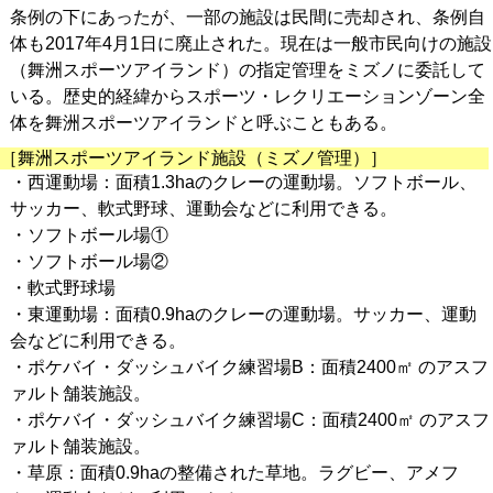
条例の下にあったが、一部の施設は民間に売却され、条例自
体も2017年4月1日に廃止された。現在は一般市民向けの施設
（舞洲スポーツアイランド）の指定管理をミズノに委託して
いる。歴史的経緯からスポーツ・レクリエーションゾーン全
体を舞洲スポーツアイランドと呼ぶこともある。
［舞洲スポーツアイランド施設（ミズノ管理）］
・西運動場：面積1.3haのクレーの運動場。ソフトボール、
サッカー、軟式野球、運動会などに利用できる。
・ソフトボール場①
・ソフトボール場②
・軟式野球場
・東運動場：面積0.9haのクレーの運動場。サッカー、運動
会などに利用できる。
・ポケバイ・ダッシュバイク練習場B：面積2400㎡ のアスフ
ァルト舗装施設。
・ポケバイ・ダッシュバイク練習場C：面積2400㎡ のアスフ
ァルト舗装施設。
・草原：面積0.9haの整備された草地。ラグビー、アメフ