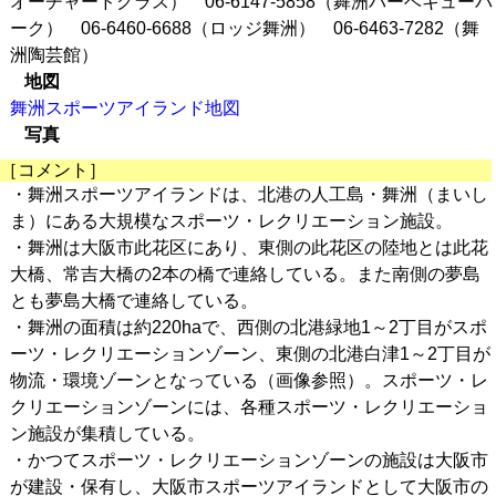
オーチャードグラス） 06-6147-5858（舞洲バーベキューパ
ーク） 06-6460-6688（ロッジ舞洲）
06-6463-7282
（舞
洲陶芸館）
地図
舞洲スポーツアイランド地図
写真
［コメント］
・舞洲スポーツアイランドは、北港の人工島・舞洲（まいし
ま）にある大規模なスポーツ・レクリエーション施設。
・舞洲は大阪市此花区にあり、東側の此花区の陸地とは此花
大橋、常吉大橋の2本の橋で連絡している。また南側の夢島
とも夢島大橋で連絡している。
・舞洲の面積は約220haで、西側の北港緑地1～2丁目がスポ
ーツ・レクリエーションゾーン、東側の北港白津1～2丁目が
物流・環境ゾーンとなっている（画像参照）。スポーツ・レ
クリエーションゾーンには、各種スポーツ・レクリエーショ
ン施設が集積している。
・かつてスポーツ・レクリエーションゾーンの施設は大阪市
が建設・保有し、大阪市スポーツアイランドとして大阪市の