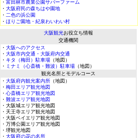
・
富田林市農業公園サバーファーム
・
大阪府民の森ちはや園地
・
二色の浜公園
・
ほりご園地・紀泉わいわい村
大阪観光
お役立ち情報
交通機関
・
大阪へのアクセス
・
大阪市内交通・大阪府内交通
・
キタ（梅田）駐車場
（地図）
・
ミナミ（心斎橋・難波）駐車場
（地図）
観光名所とモデルコース
・
大阪府内観光案内所
（地図）
・
梅田エリア観光地図
・
心斎橋エリア観光地図
・
難波エリア観光地図
・大阪城エリア観光地図
・天王寺エリア観光地図
・大阪ベイエリア観光地図
・万博公園エリア観光地図
・堺観光地図
・
大阪府の花の名所