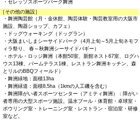
・セレッソスポーツパーク舞洲
［その他の施設］
・舞洲陶芸館（月・金休館、陶芸体験・陶芸教室用の大阪市
施設、陶器ショップ、カフェ）
・ドッグウォーキング（ドッグラン）
・大阪まいしまシーサイドパーク（4月上旬～5月上旬ネモフ
ィラ祭り、 春～秋舞洲シーサイドバギー）
・ホテル・ロッジ舞洲（本館50室、新館ネスト67室、ログハ
ウス13棟、パームテラス1棟、レストラン舞洲キッチン、森
とリルのBBQフィールド）
・舞洲緑地：面積13ha
・舞洲緑道：面積8.5ha（1kmの人工磯を含む）
・舞洲障がい者スポーツセンター（アミティ舞洲）：障がい
者専用の大型スポーツ施設。温水プール・体育館・卓球室・
ボウリング室・トレーニング室・レストラン・宿泊室・研修
室など。