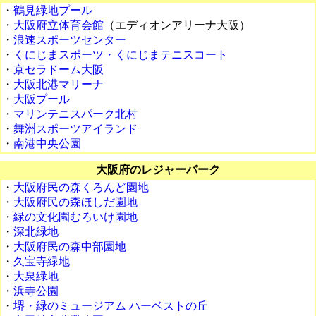
・
鶴見緑地プール
・
大阪府立体育会館
（エディオンアリーナ大阪）
・
浪速スポーツセンター
・
くにじまスポーツ・くにじまテニスコート
・
京セラドーム大阪
・
大阪北港マリーナ
・
大阪プール
・
マリンテニスパーク北村
・
舞洲スポーツアイランド
・
南港中央公園
大阪府のレジャーパーク
・
大阪府民の森くろんど園地
・
大阪府民の森ほしだ園地
・
緑の文化園むろいけ園地
・
深北緑地
・
大阪府民の森中部園地
・
久宝寺緑地
・
大泉緑地
・
浜寺公園
・
堺・緑のミュージアム ハーベストの丘