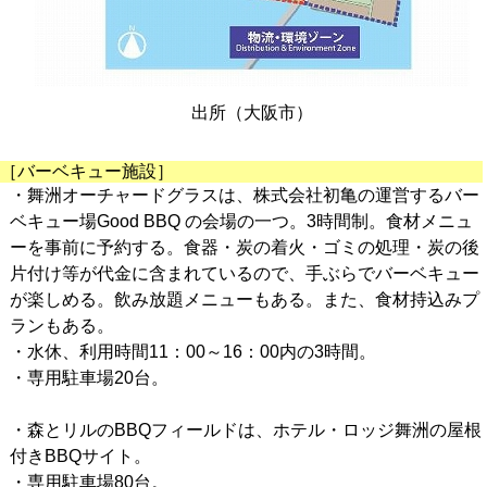
出所（大阪市）
［バーベキュー施設］
・舞洲オーチャードグラスは、株式会社初亀の運営するバー
ベキュー場Good BBQ の会場の一つ。3時間制。食材メニュ
ーを事前に予約する。食器・炭の着火・ゴミの処理・炭の後
片付け等が代金に含まれているので、手ぶらでバーベキュー
が楽しめる。飲み放題メニューもある。また、食材持込みプ
ランもある。
・水休、利用時間11：00～16：00内の3時間。
・専用駐車場20台。
・森とリルのBBQフィールドは、ホテル・ロッジ舞洲の屋根
付きBBQサイト。
・専用駐車場80台。