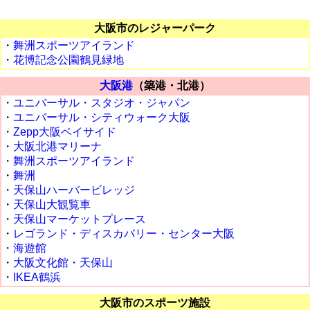
大阪市のレジャーパーク
・
舞洲スポーツアイランド
・
花博記念公園鶴見緑地
大阪港
（築港・北港）
・
ユニバーサル・スタジオ・ジャパン
・
ユニバーサル・シティウォーク大阪
・
Zepp大阪ベイサイド
・
大阪北港マリーナ
・
舞洲スポーツアイランド
・
舞洲
・
天保山ハーバービレッジ
・
天保山大観覧車
・
天保山マーケットプレース
・
レゴランド・ディスカバリー・センター大阪
・
海遊館
・
大阪文化館・天保山
・
IKEA鶴浜
大阪市のスポーツ施設