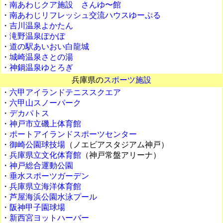
・
南あわじクア施設 さんゆ〜館
・
南あわじリフレッシュ交流ハウスゆーぷる
・
吉川温泉よかたん
・
滝野温泉ぽかぽ
・
道の駅あいおい白龍城
・
城崎温泉さとの湯
・
神鍋温泉ゆとろぎ
兵庫県の
スポーツ施設
・
六甲アイランドテニススクエア
・
六甲山スノーパーク
・
デカパトス
・
神戸市立磯上体育館
・
ポートアイランドスポーツセンター
・
御崎公園球技場
（ノエビアスタジアム神戸）
・
兵庫県立文化体育館
（神戸常盤アリーナ）
・
神戸総合運動公園
・
垂水スポーツガーデン
・
兵庫県立海洋体育館
・
芦屋海浜公園水泳プール
・
阪神甲子園球場
・
新西宮ヨットハーバー