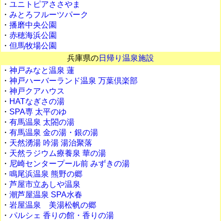
・
ユニトピアささやま
・
みとろフルーツパーク
・
播磨中央公園
・
赤穂海浜公園
・
但馬牧場公園
兵庫県の
日帰り温泉施設
・
神戸みなと温泉 蓮
・
神戸ハーバーランド温泉 万葉倶楽部
・
神戸クアハウス
・
HATなぎさの湯
・
SPA専 太平のゆ
・
有馬温泉 太閤の湯
・
有馬温泉 金の湯・銀の湯
・
天然湧湯 吟湯 湯治聚落
・
天然ラジウム療養泉 華の湯
・
尼崎センタープール前 みずきの湯
・
鳴尾浜温泉 熊野の郷
・
芦屋市立あしや温泉
・
潮芦屋温泉 SPA水春
・
岩屋温泉 美湯松帆の郷
・
パルシェ 香りの館・香りの湯