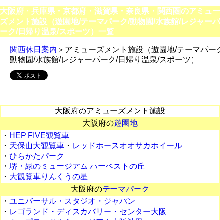
大阪府・兵庫県・京都府・滋賀県・奈良県・関西圏のアミュー
ズメント施設（遊園地/テーマパーク/動物園/水族館/レジャーパ
ーク/日帰り温泉/スポーツ）一覧
関西休日案内
＞アミューズメント施設（遊園地/テーマパーク
動物園/水族館/レジャーパーク/日帰り温泉/スポーツ）
大阪府のアミューズメント施設
大阪府の
遊園地
・
HEP FIVE観覧車
・
天保山大観覧車
・
レッドホースオオサカホイール
・
ひらかたパーク
・
堺・緑のミュージアム ハーベストの丘
・
大観覧車りんくうの星
大阪府の
テーマパーク
・
ユニバーサル・スタジオ・ジャパン
・
レゴランド・ディスカバリー・センター大阪