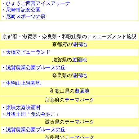
・
ひょうご西宮アイスアリーナ
・
尼崎市記念公園
・
尼崎スポーツの森
京都府・滋賀県・奈良県・和歌山県のアミューズメント施設
京都府の
遊園地
・
天橋立ビューランド
滋賀県の
遊園地
・
滋賀農業公園ブルーメの丘
奈良県の
遊園地
・
生駒山上遊園地
和歌山県の
遊園地
京都府の
テーマパーク
・
東映太秦映画村
・
丹後王国「食のみやこ」
滋賀県の
テーマパーク
・
滋賀農業公園ブルーメの丘
奈良県の
テーマパーク