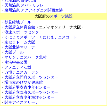
・
八尾温泉 喜多の湯
・
天然温泉 スパ・リフレ
・
泉州温泉 アクアイグニス関西空港
大阪府の
スポーツ施設
・
鶴見緑地プール
・
大阪府立体育会館
（エディオンアリーナ大阪）
・
浪速スポーツセンター
・
くにじまスポーツ・くにじまテニスコート
・
京セラドーム大阪
・
大阪北港マリーナ
・
大阪プール
・
マリンテニスパーク北村
・
南港中央公園
・
アメニティ江坂
・
万博テニスガーデン
・
大阪府立門真スポーツセンター
・
堺市立のびやか健康館
・
大阪府羽衣青少年センター
・
大阪府立臨海スポーツセンター
・
大阪府立青少年海洋センター
・
関空アイスアリーナ