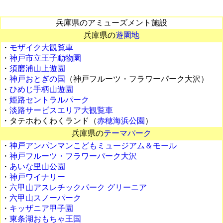
兵庫県のアミューズメント施設
兵庫県の
遊園地
・
モザイク大観覧車
・
神戸市立王子動物園
・
須磨浦山上遊園
・
神戸おとぎの国
（神戸フルーツ・フラワーパーク大沢）
・
ひめじ手柄山遊園
・
姫路セントラルパーク
・
淡路サービスエリア大観覧車
・タテホわくわくランド（
赤穂海浜公園
）
兵庫県の
テーマパーク
・
神戸アンパンマンこどもミュージアム＆モール
・
神戸フルーツ・フラワーパーク大沢
・
あいな里山公園
・
神戸ワイナリー
・
六甲山アスレチックパーク グリーニア
・
六甲山スノーパーク
・
キッザニア甲子園
・
東条湖おもちゃ王国