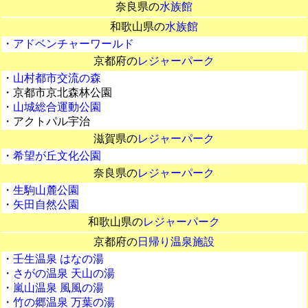
奈良県の
水族館
和歌山県の
水族館
・
アドベンチャーワールド
京都府の
レジャーパーク
・
山村都市交流の森
・京都市京北森林公園
・
山城総合運動公園
・アクトパル宇治
滋賀県の
レジャーパーク
・
希望が丘文化公園
奈良県の
レジャーパーク
・
生駒山麓公園
・
矢田自然公園
和歌山県の
レジャーパーク
京都府の
日帰り温泉施設
・
壬生温泉 はなの湯
・
さがの温泉 天山の湯
・
嵐山温泉 風風の湯
・
竹の郷温泉 万葉の湯