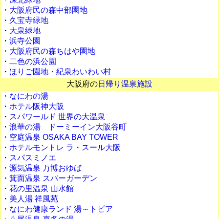
・
大阪府民の森中部園地
・
久宝寺緑地
・
大泉緑地
・
浜寺公園
・
大阪府民の森ちはや園地
・
二色の浜公園
・
ほりご園地・紀泉わいわい村
大阪府の
日帰り温泉施設
・
なにわの湯
・
ホテル阪神大阪
・
スパワールド 世界の大温泉
・
浪華の湯 ドーミーイン大阪谷町
・
空庭温泉 OSAKA BAY TOWER
・
ホテルモントレ ラ・スール大阪
・
スパスミノエ
・
源気温泉 万博おゆば
・
箕面温泉 スパーガーデン
・
花の里温泉 山水館
・
美人湯 祥風苑
・
なにわ健康ランド 湯～トピア