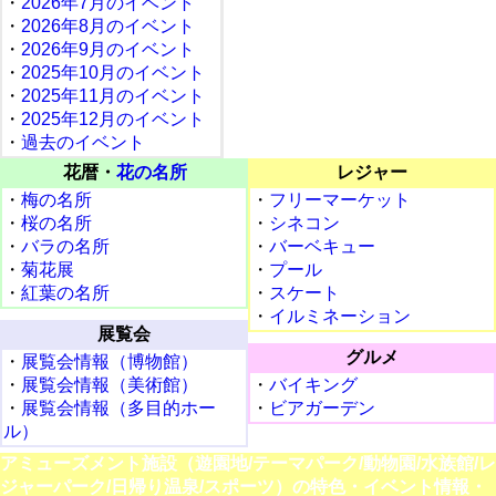
・
2026年7月のイベント
・
2026年8月のイベント
・
2026年9月のイベント
・
2025年10月のイベント
・
2025年11月のイベント
・
2025年12月のイベント
・
過去のイベント
花暦・
花の名所
レジャー
・
梅の名所
・
フリーマーケット
・
桜の名所
・
シネコン
・
バラの名所
・
バーベキュー
・
菊花展
・
プール
・
紅葉の名所
・
スケート
・
イルミネーション
展覧会
グルメ
・
展覧会情報（博物館）
・
展覧会情報（美術館）
・
バイキング
・
展覧会情報（多目的ホー
・
ビアガーデン
ル）
アミューズメント施設（遊園地/テーマパーク/動物園/水族館/レ
ジャーパーク/日帰り温泉/スポーツ）の特色・イベント情報・