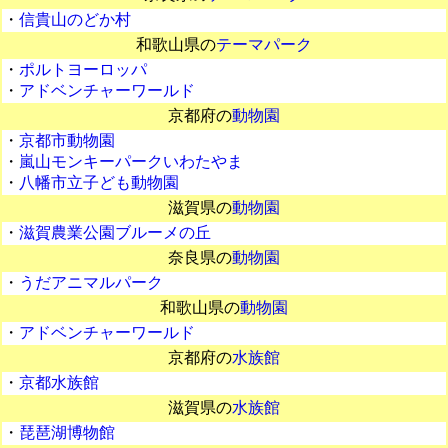
・
信貴山のどか村
和歌山県の
テーマパーク
・
ポルトヨーロッパ
・
アドベンチャーワールド
京都府の
動物園
・
京都市動物園
・
嵐山モンキーパークいわたやま
・
八幡市立子ども動物園
滋賀県の
動物園
・
滋賀農業公園ブルーメの丘
奈良県の
動物園
・
うだアニマルパーク
和歌山県の
動物園
・
アドベンチャーワールド
京都府の
水族館
・
京都水族館
滋賀県の
水族館
・
琵琶湖博物館