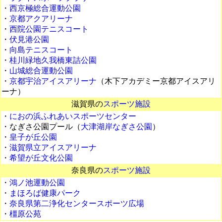
・
西京極総合運動公園
・
京都アクアリーナ
・
西院公園テニスコート
・
伏見港公園
・
向島テニスコート
・
桂川緑地久我橋東詰公園
・
山城総合運動公園
・
京都宇治アイスアリーナ
（木下アカデミー京都アイスアリ
ーナ）
滋賀県の
スポーツ施設
・
におの浜ふれあいスポーツセンター
・なぎさ公園プール（
大津湖岸なぎさ公園
）
・
皇子が丘公園
・
滋賀県立アイスアリーナ
・
希望が丘文化公園
奈良県の
スポーツ施設
・
鴻ノ池運動公園
・
まほろば健康パーク
・
奈良県第二浄化センタースポーツ広場
・
橿原公苑