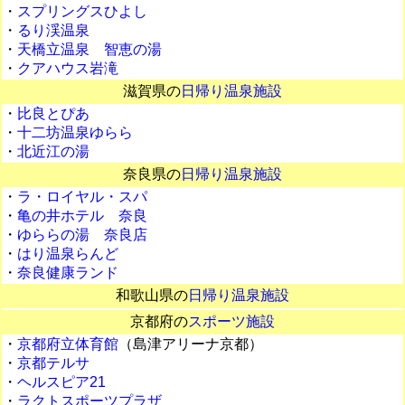
・
スプリングスひよし
・
るり渓温泉
・
天橋立温泉 智恵の湯
・
クアハウス岩滝
滋賀県の
日帰り温泉施設
・
比良とぴあ
・
十二坊温泉ゆらら
・
北近江の湯
奈良県の
日帰り温泉施設
・
ラ・ロイヤル・スパ
・
亀の井ホテル 奈良
・
ゆららの湯 奈良店
・
はり温泉らんど
・
奈良健康ランド
和歌山県の
日帰り温泉施設
京都府の
スポーツ施設
・
京都府立体育館
（島津アリーナ京都）
・
京都テルサ
・
ヘルスピア21
・
ラクトスポーツプラザ