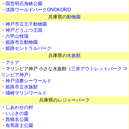
・
国営明石海峡公園
・
淡路ワールドパークONOKORO
兵庫県の
動物園
・
神戸市立王子動物園
・
神戸どうぶつ王国
・
六甲山牧場
・
姫路市立動物園
・
姫路セントラルパーク
兵庫県の
水族館
・
アトア
・マリンピア神戸 小さな水族館（
三井アウトレットパーク マ
リンピア神戸
）
・
神戸須磨シーワールド
・
姫路市立水族館
・
城崎マリンワールド
兵庫県の
レジャーパーク
・
しあわせの村
・
いぶきの森
・
西猪名公園
・
有馬富士公園