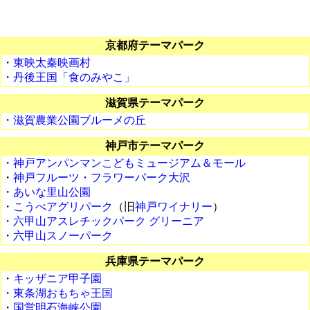
京都府テーマパーク
・
東映太秦映画村
・
丹後王国「食のみやこ」
滋賀県テーマパーク
・
滋賀農業公園ブルーメの丘
神戸市テーマパーク
・
神戸アンパンマンこどもミュージアム＆モール
・
神戸フルーツ・フラワーパーク大沢
・
あいな里山公園
・
こうべアグリパーク
（旧
神戸ワイナリー
）
・
六甲山アスレチックパーク グリーニア
・
六甲山スノーパーク
兵庫県テーマパーク
・
キッザニア甲子園
・
東条湖おもちゃ王国
・
国営明石海峡公園