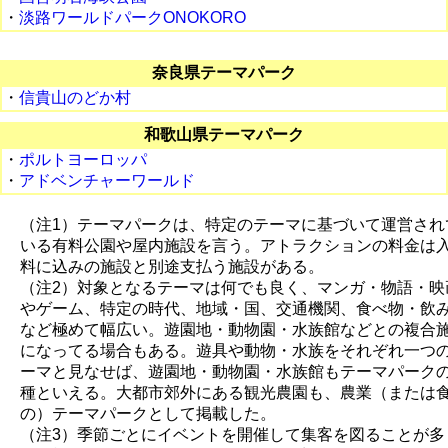
・
淡路ワールドパークONOKORO
奈良県テーマパーク
・
信貴山のどか村
和歌山県テーマパーク
・
ポルトヨーロッパ
・
アドベンチャーワールド
（注1）テーマパークは、特定のテーマに基づいて運営され
いる有料公園や屋内施設を言う。アトラクションの料金は
料に込みの施設と別途支払う施設がある。
（注2）対象となるテーマは何でも良く、マンガ・物語・映
やゲーム、特定の時代、地域・国、交通機関、食べ物・飲
など極めて幅広い。遊園地・動物園・水族館などとの複合
になってる場合もある。遊具や動物・水族をそれぞれ一つ
ーマと見なせば、遊園地・動物園・水族館もテーマパーク
種といえる。大都市郊外にある観光農園も、農業（または
の）テーマパークとして掲載した。
（注3）季節ごとにイベントを開催して集客を図ることが多