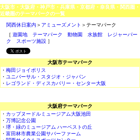
大阪市・大阪府・神戸市・兵庫県・京都府・奈良県・関西圏・
近畿圏のテーマパークの一覧
関西休日案内
＞
アミューズメント
＞テーマパーク
［
遊園地
テーマパーク
動物園
水族館
レジャーパー
ク
スポーツ施設
］
大阪市テーマパーク
・
梅田ジョイポリス
・
ユニバーサル・スタジオ・ジャパン
・
レゴランド・ディスカバリー・センター大阪
大阪府テーマパーク
・
カップヌードルミュージアム大阪池田
・
万博記念公園
・
堺・緑のミュージアム ハーベストの丘
・
富田林市農業公園サバーファーム