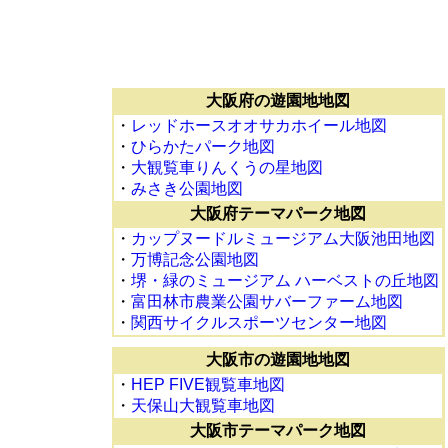
大阪府の遊園地地図
・
レッドホースオオサカホイール地図
・
ひらかたパーク地図
・
大観覧車りんくうの星地図
・
みさき公園地図
大阪府テーマパーク地図
・
カップヌードルミュージアム大阪池田地図
・
万博記念公園地図
・
堺・緑のミュージアム ハーベストの丘地図
・
富田林市農業公園サバーファーム地図
・
関西サイクルスポーツセンター地図
大阪市の遊園地地図
・
HEP FIVE観覧車地図
・
天保山大観覧車地図
大阪市テーマパーク地図