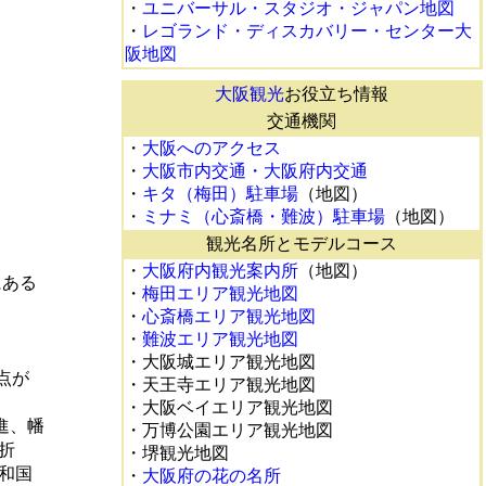
・
ユニバーサル・スタジオ・ジャパン地図
・
レゴランド・ディスカバリー・センター大
阪地図
大阪観光
お役立ち情報
交通機関
・
大阪へのアクセス
・
大阪市内交通・大阪府内交通
・
キタ（梅田）駐車場
（地図）
・
ミナミ（心斎橋・難波）駐車場
（地図）
観光名所とモデルコース
・
大阪府内観光案内所
（地図）
にある
・
梅田エリア観光地図
・
心斎橋エリア観光地図
・
難波エリア観光地図
・大阪城エリア観光地図
点が
・天王寺エリア観光地図
・大阪ベイエリア観光地図
進、幡
・万博公園エリア観光地図
折
・堺観光地図
和国
・
大阪府の花の名所