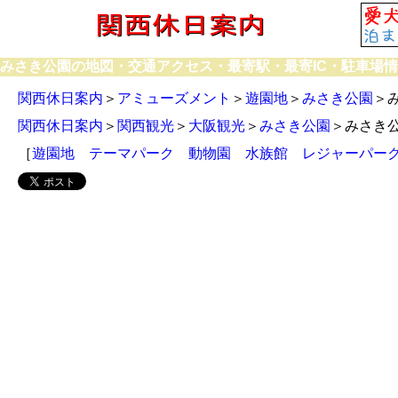
みさき公園の地図・交通アクセス・最寄駅・最寄IC・駐車場
関西休日案内
＞
アミューズメント
＞
遊園地
＞
みさき公園
＞
関西休日案内
＞
関西観光
＞
大阪観光
＞
みさき公園
＞みさき
［
遊園地
テーマパーク
動物園
水族館
レジャーパー