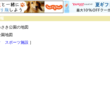
情報
みさき公園の地図
公園地図
ク
スポーツ施設
］