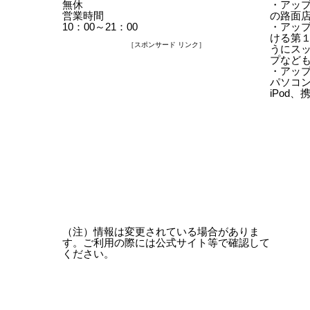
無休
・アッ
営業時間
の路面
10：00～21：00
・アッ
ける第
［スポンサード リンク］
うにス
プなど
・アップ
パソコン
iPod
（注）情報は変更されている場合がありま
す。ご利用の際には公式サイト等で確認して
ください。