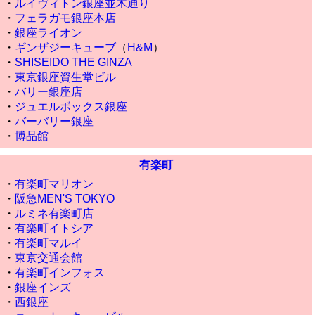
・
ルイヴィトン銀座並木通り
・
フェラガモ銀座本店
・
銀座ライオン
・
ギンザジーキューブ
（
H&M
）
・
SHISEIDO THE GINZA
・
東京銀座資生堂ビル
・
バリー銀座店
・
ジュエルボックス銀座
・
バーバリー銀座
・
博品館
有楽町
・
有楽町マリオン
・
阪急MEN'S TOKYO
・
ルミネ有楽町店
・
有楽町イトシア
・
有楽町マルイ
・
東京交通会館
・
有楽町インフォス
・
銀座インズ
・
西銀座