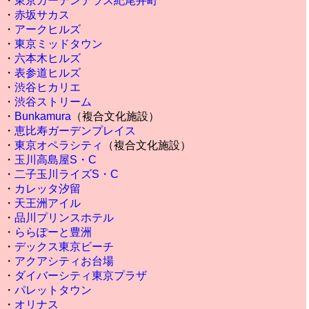
・
東京ガーデンテラス紀尾井町
・
赤坂サカス
・
アークヒルズ
・
東京ミッドタウン
・
六本木ヒルズ
・
表参道ヒルズ
・
渋谷ヒカリエ
・
渋谷ストリーム
・
Bunkamura
（複合文化施設）
・
恵比寿ガーデンプレイス
・
東京オペラシティ
（複合文化施設）
・
玉川高島屋S・C
・
二子玉川ライズS・C
・
カレッタ汐留
・
天王洲アイル
・
品川プリンスホテル
・
ららぽーと豊洲
・
デックス東京ビーチ
・
アクアシティお台場
・
ダイバーシティ東京プラザ
・
パレットタウン
・
オリナス