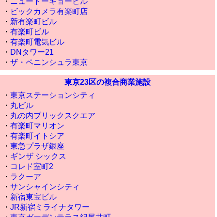
・
ニュートーキョービル
・
ビックカメラ有楽町店
・
新有楽町ビル
・
有楽町ビル
・
有楽町電気ビル
・
DNタワー21
・
ザ・ペニンシュラ東京
東京23区の複合商業施設
・
東京ステーションシティ
・
丸ビル
・
丸の内ブリックスクエア
・
有楽町マリオン
・
有楽町イトシア
・
東急プラザ銀座
・
ギンザ シックス
・
コレド室町2
・
ラクーア
・
サンシャインシティ
・
新宿東宝ビル
・
JR新宿ミライナタワー