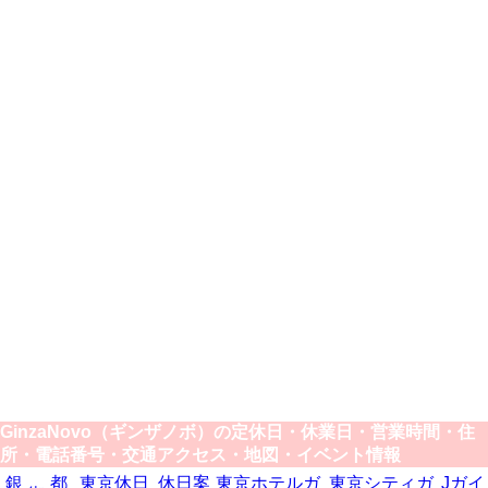
GinzaNovo（ギンザノボ）の定休日・休業日・営業時間・住
所・電話番号・交通アクセス・地図・イベント情報
銀
都
東京休日
休日案
東京ホテルガ
東京シティガ
Jガイ