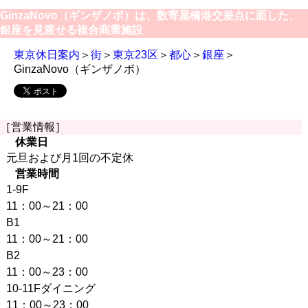
GinzaNovo（ギンザノボ）は、数寄屋橋港交差点に面した、
銀座を見渡せる複合商業施設
東京休日案内
＞
街
＞
東京23区
＞
都心
＞
銀座
＞
GinzaNovo（ギンザノボ）
［営業情報］
休業日
元旦および月1回の不定休
営業時間
1-9F
11：00～21：00
B1
11：00～21：00
B2
11：00～23：00
10-11Fダイニング
11：00～23：00