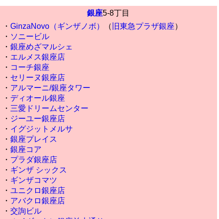
銀座
5-8丁目
・
GinzaNovo（ギンザノボ）
（
旧東急プラザ銀座
）
・
ソニービル
・
銀座めざマルシェ
・
エルメス銀座店
・
コーチ銀座
・
セリーヌ銀座店
・
アルマーニ/銀座タワー
・
ディオール銀座
・
三愛ドリームセンター
・
ジーユー銀座店
・
イグジットメルサ
・
銀座プレイス
・
銀座コア
・
プラダ銀座店
・
ギンザ シックス
・
ギンザコマツ
・
ユニクロ銀座店
・
アバクロ銀座店
・
交詢ビル