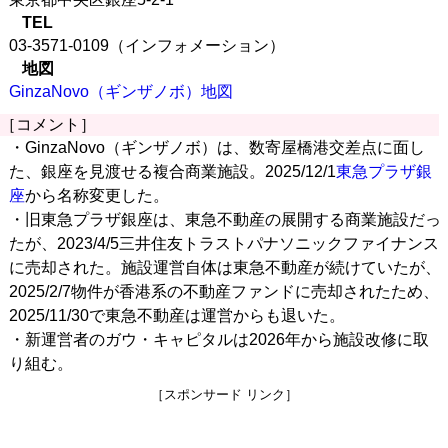
TEL
03-3571-0109（インフォメーション）
地図
GinzaNovo（ギンザノボ）地図
［コメント］
・GinzaNovo（ギンザノボ）は、数寄屋橋港交差点に面し
た、銀座を見渡せる複合商業施設。2025/12/1
東急プラザ銀
座
から名称変更した。
・旧東急プラザ銀座は、東急不動産の展開する商業施設だっ
たが、2023/4/5三井住友トラストパナソニックファイナンス
に売却された。施設運営自体は東急不動産が続けていたが、
2025/2/7物件が香港系の不動産ファンドに売却されたため、
2025/11/30で東急不動産は運営からも退いた。
・新運営者のガウ・キャピタルは2026年から施設改修に取
り組む。
［スポンサード リンク］