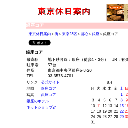
銀座コア
東京休日案内
＞
街
＞
東京23区
＞
都心
＞
銀座
＞銀座コア
銀座コア
最寄駅
地下鉄各線：銀座（徒歩1～3分） JR：有
駐車場
57台
住所
東京都中央区銀座5-8-20
TEL
03-3573-4761
リンク
公式サイト
8月
地図
銀座コア
月
火
水
木
金
土
1
2
写真
銀座コア
3
4
5
6
7
8
9
銀座のホテル
10
11
12
13
14
15
1
ネットショップ24
17
18
19
20
21
22
2
24
25
26
27
28
29
3
31