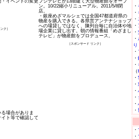
間・イベントの変更
フジテレビが13階建て大型物産館をオープ
ン。10/22縮小リニューアル。2011/5/8閉
・
店。
・
・銀座めざマルシェでは全国47都道府県の
・
物産を購入できる。各県営アンテナショップ
・
への場貸しではなく、陳列台毎に自治体や地
リンク］
場企業に貸し出す。朝の情報番組「めざまし
・
テレビ」が物産館をプロデュース。
・
［スポンサード リンク］
り
・
・
・
（
・
・
・
・
・
・
いる場合がありま
サイト等で確認して
・
・