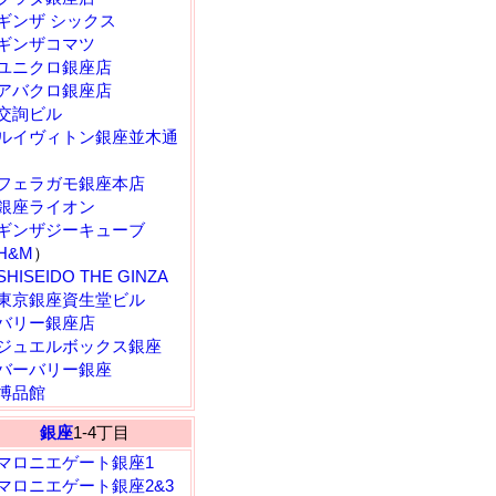
ギンザ シックス
ギンザコマツ
ユニクロ銀座店
アバクロ銀座店
交詢ビル
ルイヴィトン銀座並木通
フェラガモ銀座本店
銀座ライオン
ギンザジーキューブ
H&M
）
SHISEIDO THE GINZA
東京銀座資生堂ビル
バリー銀座店
ジュエルボックス銀座
バーバリー銀座
博品館
銀座
1-4丁目
マロニエゲート銀座1
マロニエゲート銀座2&3