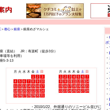
区
＞
都心
＞
銀座
＞銀座めざマルシェ
・
ボ
・
座（直結） JR：有楽町（徒歩3分）
・
車場等を利用）
・
-3-13
・
・
月
火
水
木
金
土
日
月
火
水
木
金
土
日
・
1
2
3
1
2
3
4
5
6
7
・
4
5
6
7
8
9
10
8
9
10
11
12
13
14
・
11
12
13
14
15
16
17
15
16
17
18
19
20
21
・
18
19
20
21
22
23
24
22
23
24
25
26
27
28
・
25
26
27
28
29
30
31
・
・
）
・2010/1/22、外堀通りのソニービル並びに
・