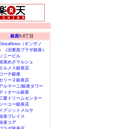
銀座
5-8丁目
GinzaNovo（ギンザノ
）
（
旧東急プラザ銀座
）
ソニービル
銀座めざマルシェ
エルメス銀座店
コーチ銀座
セリーヌ銀座店
アルマーニ/銀座タワー
ディオール銀座
三愛ドリームセンター
ジーユー銀座店
イグジットメルサ
銀座プレイス
銀座コア
プラダ銀座店