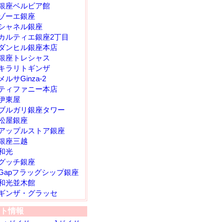
銀座ベルビア館
ゾーエ銀座
シャネル銀座
カルティエ銀座2丁目
ダンヒル銀座本店
銀座トレシャス
キラリトギンザ
メルサGinza-2
ティファニー本店
伊東屋
ブルガリ銀座タワー
松屋銀座
アップルストア銀座
銀座三越
和光
グッチ銀座
Gapフラッグシップ銀座
和光並木館
ギンザ・グラッセ
ト情報