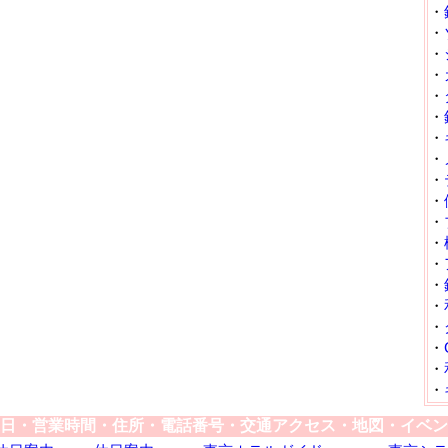
・
・
・
・
・
・
・
・
・
・
・
・
・
・
・
・
・
・
・
日・営業時間・住所・電話番号・交通アクセス・地図・イベン