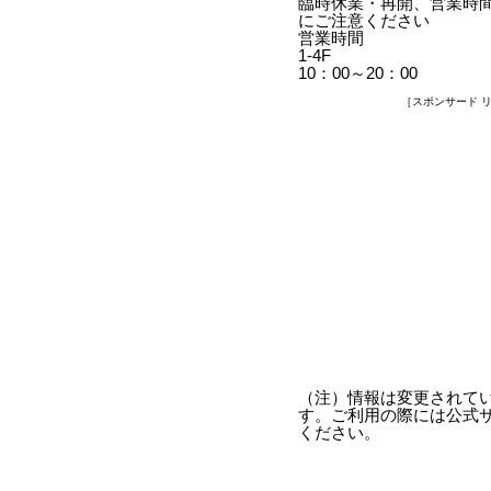
臨時休業・再開、営業時
にご注意ください
営業時間
1-4F
10：00～20：00
［スポンサード 
（注）情報は変更されて
す。ご利用の際には公式
ください。