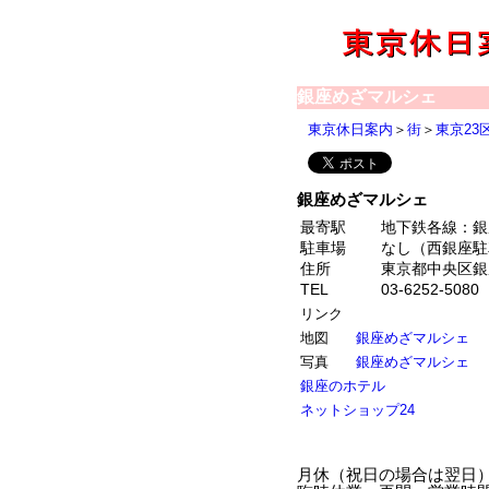
銀座めざマルシェ
東京休日案内
＞
街
＞
東京23
銀座めざマルシェ
最寄駅
地下鉄各線：銀
駐車場
なし（西銀座駐
住所
東京都中央区銀座5
TEL
03-6252-5080
リンク
地図
銀座めざマルシェ
写真
銀座めざマルシェ
銀座のホテル
ネットショップ24
月休（祝日の場合は翌日