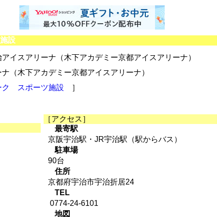
施設
治アイスアリーナ（木下アカデミー京都アイスアリーナ）
ーナ（木下アカデミー京都アイスアリーナ）
ーク
スポーツ施設
］
［アクセス］
最寄駅
京阪宇治駅・JR宇治駅（駅からバス）
駐車場
90台
住所
京都府宇治市宇治折居24
TEL
0774-24-6101
地図