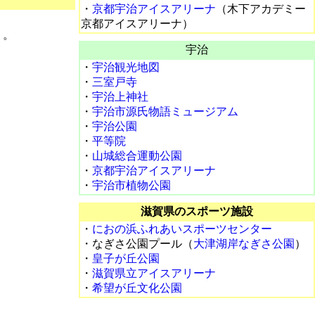
・
京都宇治アイスアリーナ
（木下アカデミー
京都アイスアリーナ）
）。
宇治
・
宇治観光地図
・
三室戸寺
・
宇治上神社
・
宇治市源氏物語ミュージアム
・
宇治公園
・
平等院
・
山城総合運動公園
・
京都宇治アイスアリーナ
・
宇治市植物公園
滋賀県のスポーツ施設
・
におの浜ふれあいスポーツセンター
・なぎさ公園プール（
大津湖岸なぎさ公園
）
・
皇子が丘公園
・
滋賀県立アイスアリーナ
・
希望が丘文化公園