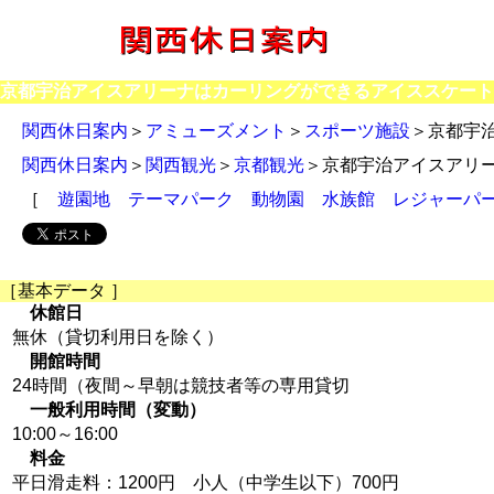
京都宇治アイスアリーナはカーリングができるアイススケート
関西休日案内
＞
アミューズメント
＞
スポーツ施設
＞京都宇
関西休日案内
＞
関西観光
＞
京都観光
＞京都宇治アイスアリ
［
遊園地
テーマパーク
動物園
水族館
レジャーパ
［基本データ ］
休館日
無休（貸切利用日を除く）
開館時間
24時間（夜間～早朝は競技者等の専用貸切
一般利用時間（変動）
10:00～16:00
料金
平日滑走料：1200円 小人（中学生以下）700円