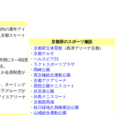
園内の通年アイ
人京都スケート
京都府のスポーツ施設
・
京都府立体育館
（島津アリーナ京都）
・
京都テルサ
・
ヘルスピア21
月間に3～4回受
・
ラクトスポーツプラザ
る。
・
岡崎公園
うか会員制度が
・
西京極総合運動公園
・
京都アクアリーナ
ー。ネーミング
・
西院公園テニスコート
木下グループが
・
伏見港公園
・
向島テニスコート
アイスアリーナ
・
京都競馬場
・
桂川緑地久我橋東詰公園
・
山城総合運動公園