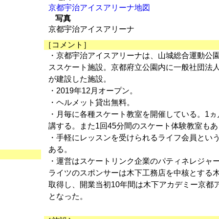
京都宇治アイスアリーナ地図
写真
京都宇治アイスアリーナ
［コメント］
・京都宇治アイスアリーナは、山城総合運動公
ススケート施設。京都府立公園内に一般社団法
が建設した施設。
・2019年12月オープン。
・ヘルメット貸出無料。
・月毎に各種スケート教室を開催している。1ヵ
講する。また1回45分間のスケート体験教室もあ
・手軽にレッスンを受けられるライフ会員とい
ある。
・運営はスケートリンク企業のパティネレジャ
ライツのスポンサーは木下工務店を中核とする
取得し、開業当初10年間は木下アカデミー京都
となった。