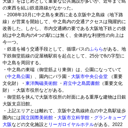
大阪）をはじめとして重要な公共施設が多いが、近年まで島
の東西を結ぶ鉄道路線がなかった。
・2008年10月に中之島を東西に走る京阪中之島線（地下路
線）が営業を開始して、中之島内の交通アクセスは飛躍的に
改善した。しかし、市内交通網の要である大阪地下鉄との接
続は中之島内の4つの駅には無く、全体的な利便性の向上は
今一つ。
・鉄道を補う交通手段として、循環バスの
ふらら
がある。地
下鉄御堂筋線の淀屋橋駅前を起点として、25分で8の字型に
中之島を周回する。
・中之島の東端（御堂筋より東側）は、公園になっていて
（
中之島公園
）、園内にバラ園・
大阪市中央公会堂
（重要
文化財）・
東洋陶磁美術館
・
府立中之島図書館
（重要文化
財）・大阪市役所などがある。
・御堂筋を挟んで大阪市役所の対面にある重厚な建物は日銀
大阪支店旧館。
・上記エリアとは離れて、京阪中之島線終点の中之島駅徒歩
圏内には
国立国際美術館
・
大阪市立科学館
・
グランキューブ
大阪
などの文化施設と
リーガロイヤルホテル
がある。2022