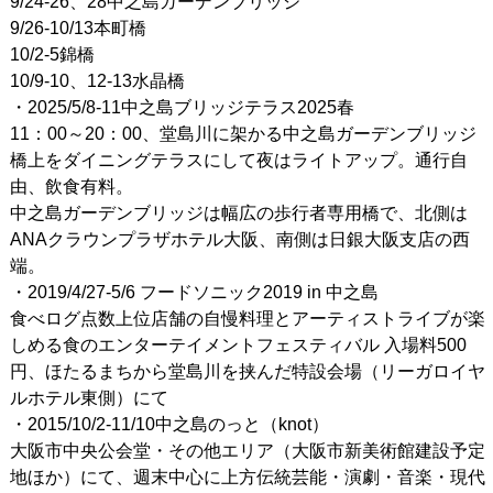
9/24-26、28中之島ガーデンブリッジ
9/26-10/13本町橋
10/2-5錦橋
10/9-10、12-13水晶橋
・2025/5/8-11中之島ブリッジテラス2025春
11：00～20：00、堂島川に架かる中之島ガーデンブリッジ
橋上をダイニングテラスにして夜はライトアップ。通行自
由、飲食有料。
中之島ガーデンブリッジは幅広の歩行者専用橋で、北側は
ANAクラウンプラザホテル大阪、南側は日銀大阪支店の西
端。
・2019/4/27-5/6 フードソニック2019 in 中之島
食べログ点数上位店舗の自慢料理とアーティストライブが楽
しめる食のエンターテイメントフェスティバル 入場料500
円、ほたるまちから堂島川を挟んだ特設会場（リーガロイヤ
ルホテル東側）にて
・2015/10/2-11/10中之島のっと（knot）
大阪市中央公会堂・その他エリア（大阪市新美術館建設予定
地ほか）にて、週末中心に上方伝統芸能・演劇・音楽・現代