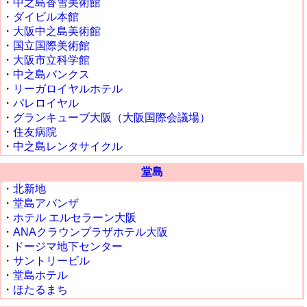
・
中之島香雪美術館
・
ダイビル本館
・
大阪中之島美術館
・
国立国際美術館
・
大阪市立科学館
・
中之島バンクス
・
リーガロイヤルホテル
・
パレロイヤル
・
グランキューブ大阪（大阪国際会議場）
・
住友病院
・
中之島レンタサイクル
堂島
・
北新地
・
堂島アバンザ
・
ホテル エルセラーン大阪
・
ANAクラウンプラザホテル大阪
・
ドージマ地下センター
・
サントリービル
・
堂島ホテル
・
ほたるまち