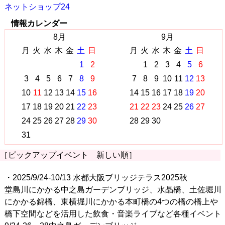
ネットショップ24
情報カレンダー
8月
9月
月
火
水
木
金
土
日
月
火
水
木
金
土
日
1
2
1
2
3
4
5
6
3
4
5
6
7
8
9
7
8
9
10
11
12
13
10
11
12
13
14
15
16
14
15
16
17
18
19
20
17
18
19
20
21
22
23
21
22
23
24
25
26
27
24
25
26
27
28
29
30
28
29
30
31
［ピックアップイベント 新しい順］
・2025/9/24-10/13 水都大阪ブリッジテラス2025秋
堂島川にかかる中之島ガーデンブリッジ、水晶橋、土佐堀川
にかかる錦橋、東横堀川にかかる本町橋の4つの橋の橋上や
橋下空間などを活用した飲食・音楽ライブなど各種イベント